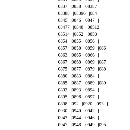
0837
0838
08387
08388
08396
084
0845
0846
0847
08477
0848
08512
08514
0852
0853
0854
0855
0856
0857
0858
0859
086
0863
0865
0866
0867
0868
0869
087
0875
0877
0879
088
0880
0883
0884
0885
0887
0889
089
0892
0893
0894
0895
0896
0897
0898
092
0920
093
0930
0940
0942
0943
0944
0946
0947
0948
0949
095