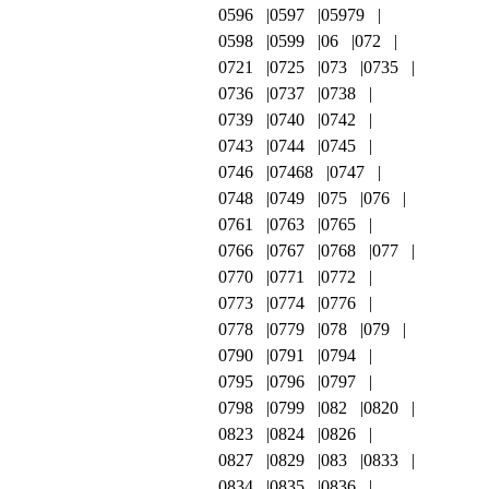
0596
0597
05979
0598
0599
06
072
0721
0725
073
0735
0736
0737
0738
0739
0740
0742
0743
0744
0745
0746
07468
0747
0748
0749
075
076
0761
0763
0765
0766
0767
0768
077
0770
0771
0772
0773
0774
0776
0778
0779
078
079
0790
0791
0794
0795
0796
0797
0798
0799
082
0820
0823
0824
0826
0827
0829
083
0833
0834
0835
0836