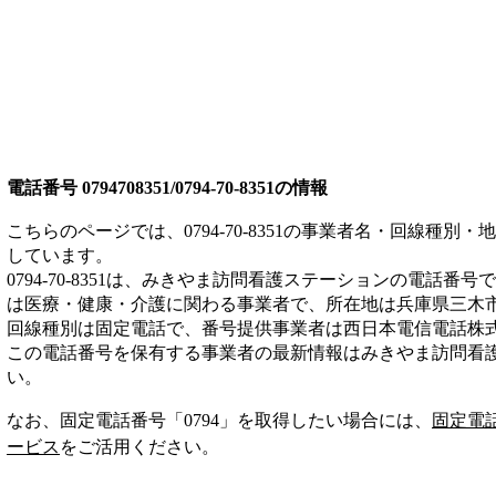
電話番号
0794708351/0794-70-8351
の情報
こちらのページでは、
0794-70-8351
の事業者名・回線種別・地
しています。
0794-70-8351
は、
みきやま訪問看護ステーション
の電話番号で
は
医療・健康・介護
に関わる事業者
で、所在地は兵庫県三木
回線種別は
固定電話
で、番号提供事業者は
西日本電信電話株
この電話番号を保有する事業者の最新情報は
みきやま訪問看
い。
なお、固定電話番号「
0794
」を取得したい場合には、
固定電
ービス
をご活用ください。