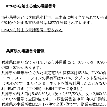
0794から始まる他の電話番号
市外局番
0794
は
兵庫県小野市、三木市
に割り当てられている
0794から始まる電話番号は4,877件登録されています。
0794から始まる電話番号一覧をみる
兵庫県の電話番号情報
兵庫県に割り当てられている市外局番には、078・079・0790・0791
0798・0799があります。
兵庫県の世帯単位でみた固定電話の保有率は65.6%、FAXの保
35.7%、スマートフォンの保有率は85.1%、タブレット型端末
は70.4%です。またインターネットを誰も利用したことがない世
利用動向調査（世帯編） 令和4年データを参照）
兵庫県の総人口は5,488,605人（男：2,627,723人、女：2,8
2,583,222世帯で全国8位です。（厚生労働省 令和3年人口動
兵庫県の事業所数は237,177件で全国7位です。従業者数は2,3