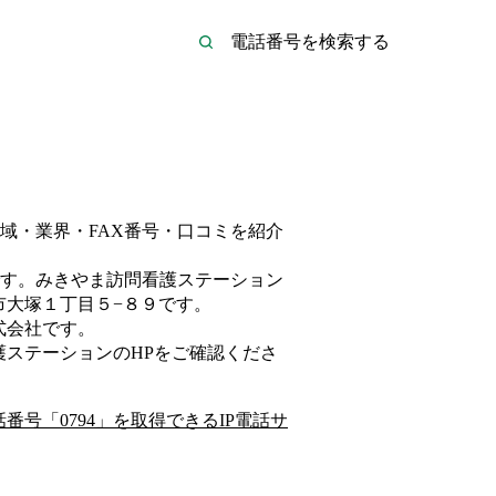
域・業界・FAX番号・口コミを紹介
す。
みきやま訪問看護ステーション
市大塚１丁目５−８９
です。
式会社
です。
護ステーション
のHP
をご確認くださ
話番号「
0794
」を取得できるIP電話サ