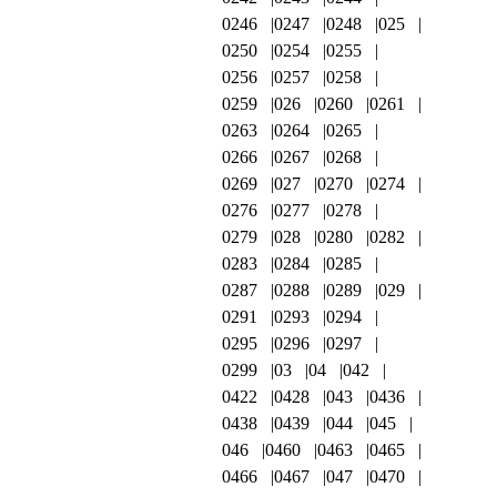
0246
0247
0248
025
0250
0254
0255
0256
0257
0258
0259
026
0260
0261
0263
0264
0265
0266
0267
0268
0269
027
0270
0274
0276
0277
0278
0279
028
0280
0282
0283
0284
0285
0287
0288
0289
029
0291
0293
0294
0295
0296
0297
0299
03
04
042
0422
0428
043
0436
0438
0439
044
045
046
0460
0463
0465
0466
0467
047
0470