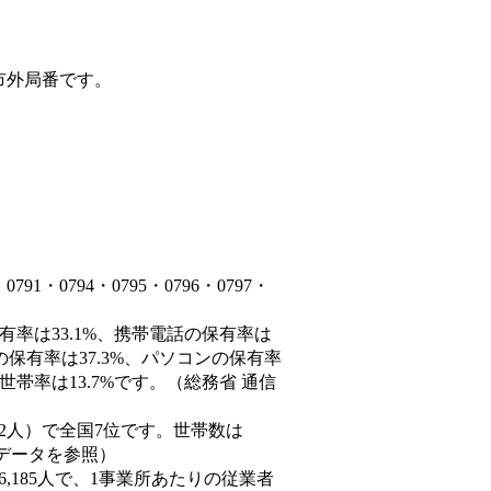
市外局番です。
・0794・0795・0796・0797・
有率は33.1%、携帯電話の保有率は
の保有率は37.3%、パソコンの保有率
帯率は13.7%です。（総務省 通信
60,882人）で全国7位です。世帯数は
態データを参照）
86,185人で、1事業所あたりの従業者