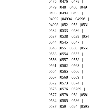
0475
0476
0478
0479
048
0480
049
0493
0494
0495
04992
04994
04996
04998
052
053
0531
0532
0533
0536
0537
0538
0539
054
0544
0545
0547
0548
055
0550
0551
0553
0554
0555
0556
0557
0558
0561
0562
0563
0564
0565
0566
0567
0568
0569
0572
0573
0574
0575
0576
05769
0577
0578
058
0581
0584
0585
0586
0587
059
0594
0595