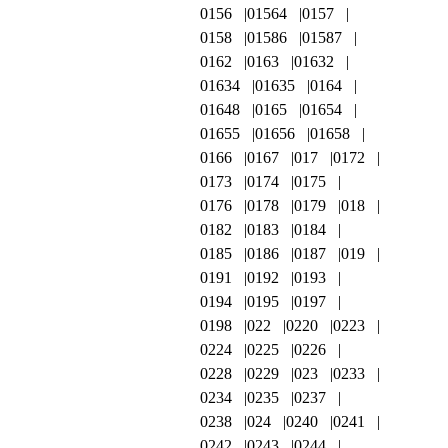
0156
01564
0157
0158
01586
01587
0162
0163
01632
01634
01635
0164
01648
0165
01654
01655
01656
01658
0166
0167
017
0172
0173
0174
0175
0176
0178
0179
018
0182
0183
0184
0185
0186
0187
019
0191
0192
0193
0194
0195
0197
0198
022
0220
0223
0224
0225
0226
0228
0229
023
0233
0234
0235
0237
0238
024
0240
0241
0242
0243
0244