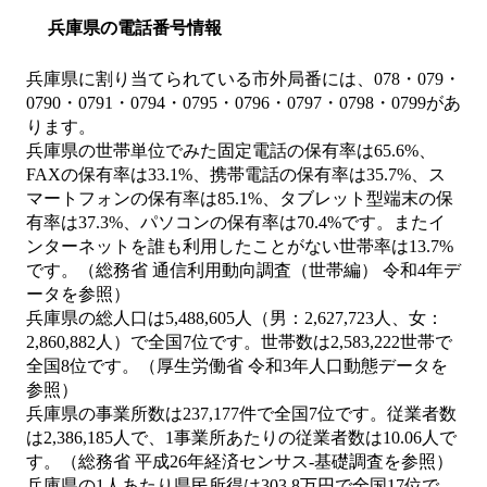
兵庫県の電話番号情報
兵庫県に割り当てられている市外局番には、078・079・
0790・0791・0794・0795・0796・0797・0798・0799があ
ります。
兵庫県の世帯単位でみた固定電話の保有率は65.6%、
FAXの保有率は33.1%、携帯電話の保有率は35.7%、ス
マートフォンの保有率は85.1%、タブレット型端末の保
有率は37.3%、パソコンの保有率は70.4%です。またイ
ンターネットを誰も利用したことがない世帯率は13.7%
です。（総務省 通信利用動向調査（世帯編） 令和4年デ
ータを参照）
兵庫県の総人口は5,488,605人（男：2,627,723人、女：
2,860,882人）で全国7位です。世帯数は2,583,222世帯で
全国8位です。（厚生労働省 令和3年人口動態データを
参照）
兵庫県の事業所数は237,177件で全国7位です。従業者数
は2,386,185人で、1事業所あたりの従業者数は10.06人で
す。（総務省 平成26年経済センサス‐基礎調査を参照）
兵庫県の1人あたり県民所得は303.8万円で全国17位で