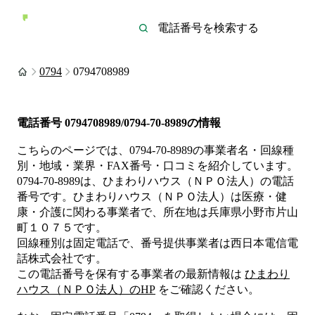
0794
0794708989
電話番号
0794708989/0794-70-8989
の情報
こちらのページでは、
0794-70-8989
の事業者名・回線種
別・地域・業界・FAX番号・口コミを紹介しています。
0794-70-8989
は、
ひまわりハウス（ＮＰＯ法人）
の電話
番号です。
ひまわりハウス（ＮＰＯ法人）は
医療・健
康・介護
に関わる事業者
で、所在地は兵庫県小野市片山
町１０７５
です。
回線種別は
固定電話
で、番号提供事業者は
西日本電信電
話株式会社
です。
この電話番号を保有する事業者の最新情報は
ひまわり
ハウス（ＮＰＯ法人）
のHP
をご確認ください。