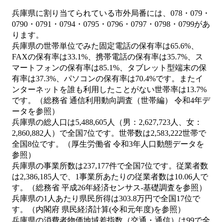
兵庫県に割り当てられている市外局番には、078・079・
0790・0791・0794・0795・0796・0797・0798・0799があ
ります。
兵庫県の世帯単位でみた固定電話の保有率は65.6%、
FAXの保有率は33.1%、携帯電話の保有率は35.7%、ス
マートフォンの保有率は85.1%、タブレット型端末の保
有率は37.3%、パソコンの保有率は70.4%です。またイ
ンターネットを誰も利用したことがない世帯率は13.7%
です。（総務省 通信利用動向調査（世帯編） 令和4年デ
ータを参照）
兵庫県の総人口は5,488,605人（男：2,627,723人、女：
2,860,882人）で全国7位です。世帯数は2,583,222世帯で
全国8位です。（厚生労働省 令和3年人口動態データを
参照）
兵庫県の事業所数は237,177件で全国7位です。従業者数
は2,386,185人で、1事業所あたりの従業者数は10.06人で
す。（総務省 平成26年経済センサス‐基礎調査を参照）
兵庫県の1人あたり県民所得は303.8万円で全国17位で
す。（内閣府 県民経済計算(令和元年度)を参照）
兵庫県の消費者物価地域差指数（交通・通信）は99で全