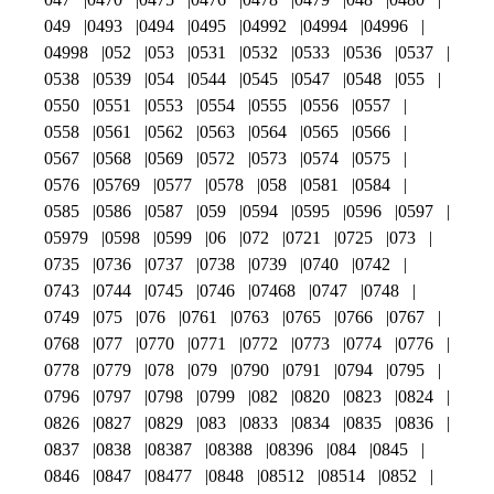
049
0493
0494
0495
04992
04994
04996
04998
052
053
0531
0532
0533
0536
0537
0538
0539
054
0544
0545
0547
0548
055
0550
0551
0553
0554
0555
0556
0557
0558
0561
0562
0563
0564
0565
0566
0567
0568
0569
0572
0573
0574
0575
0576
05769
0577
0578
058
0581
0584
0585
0586
0587
059
0594
0595
0596
0597
05979
0598
0599
06
072
0721
0725
073
0735
0736
0737
0738
0739
0740
0742
0743
0744
0745
0746
07468
0747
0748
0749
075
076
0761
0763
0765
0766
0767
0768
077
0770
0771
0772
0773
0774
0776
0778
0779
078
079
0790
0791
0794
0795
0796
0797
0798
0799
082
0820
0823
0824
0826
0827
0829
083
0833
0834
0835
0836
0837
0838
08387
08388
08396
084
0845
0846
0847
08477
0848
08512
08514
0852