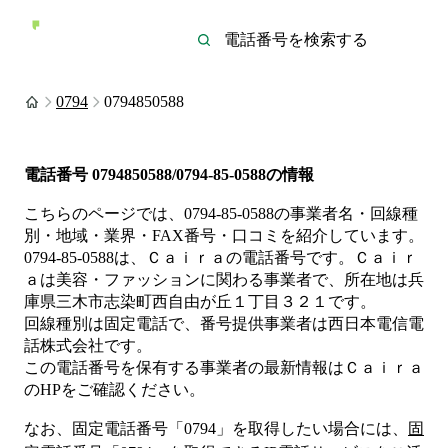
0794
0794850588
電話番号
0794850588/0794-85-0588
の情報
こちらのページでは、
0794-85-0588
の事業者名・回線種
別・地域・業界・FAX番号・口コミを紹介しています。
0794-85-0588
は、
Ｃａｉｒａ
の電話番号です。
Ｃａｉｒ
ａは
美容・ファッション
に関わる事業者
で、所在地は兵
庫県三木市志染町西自由が丘１丁目３２１
です。
回線種別は
固定電話
で、番号提供事業者は
西日本電信電
話株式会社
です。
この電話番号を保有する事業者の最新情報は
Ｃａｉｒａ
のHP
をご確認ください。
なお、固定電話番号「
0794
」を取得したい場合には、
固