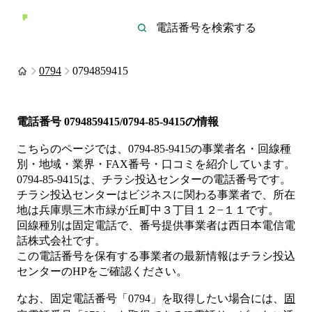
0794
0794859415
電話番号
0794859415/0794-85-9415
の情報
こちらのページでは、
0794-85-9415
の事業者名・回線種
別・地域・業界・FAX番号・口コミを紹介しています。
0794-85-9415
は、
チラシ投込センター
の電話番号です。
チラシ投込センターは
ビジネス
に関わる事業者
で、所在
地は兵庫県三木市緑が丘町中３丁目１２−１１
です。
回線種別は
固定電話
で、番号提供事業者は
西日本電信電
話株式会社
です。
この電話番号を保有する事業者の最新情報は
チラシ投込
センター
のHP
をご確認ください。
なお、固定電話番号「
0794
」を取得したい場合には、
固