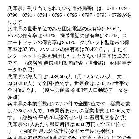
兵庫県に割り当てられている市外局番には、078・079・
0790・0791・0794・0795・0796・0797・0798・0799があ
ります。
兵庫県の世帯単位でみた固定電話の保有率は65.6%、
FAXの保有率は33.1%、携帯電話の保有率は35.7%、ス
マートフォンの保有率は85.1%、タブレット型端末の保
有率は37.3%、パソコンの保有率は70.4%です。またイ
ンターネットを誰も利用したことがない世帯率は13.7%
です。（総務省 通信利用動向調査（世帯編） 令和4年デ
ータを参照）
兵庫県の総人口は5,488,605人（男：2,627,723人、女：
2,860,882人）で全国7位です。世帯数は2,583,222世帯で
全国8位です。（厚生労働省 令和3年人口動態データを
参照）
兵庫県の事業所数は237,177件で全国7位です。従業者数
は2,386,185人で、1事業所あたりの従業者数は10.06人で
す。（総務省 平成26年経済センサス‐基礎調査を参照）
兵庫県の1人あたり県民所得は303.8万円で全国17位で
す。（内閣府 県民経済計算(令和元年度)を参照）
兵庫県の消費者物価地域差指数（交通・通信）は99で全