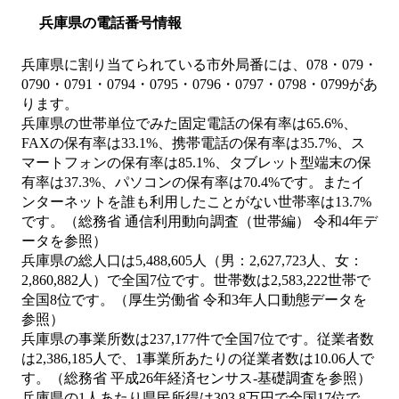
兵庫県の電話番号情報
兵庫県に割り当てられている市外局番には、078・079・
0790・0791・0794・0795・0796・0797・0798・0799があ
ります。
兵庫県の世帯単位でみた固定電話の保有率は65.6%、
FAXの保有率は33.1%、携帯電話の保有率は35.7%、ス
マートフォンの保有率は85.1%、タブレット型端末の保
有率は37.3%、パソコンの保有率は70.4%です。またイ
ンターネットを誰も利用したことがない世帯率は13.7%
です。（総務省 通信利用動向調査（世帯編） 令和4年デ
ータを参照）
兵庫県の総人口は5,488,605人（男：2,627,723人、女：
2,860,882人）で全国7位です。世帯数は2,583,222世帯で
全国8位です。（厚生労働省 令和3年人口動態データを
参照）
兵庫県の事業所数は237,177件で全国7位です。従業者数
は2,386,185人で、1事業所あたりの従業者数は10.06人で
す。（総務省 平成26年経済センサス‐基礎調査を参照）
兵庫県の1人あたり県民所得は303.8万円で全国17位で