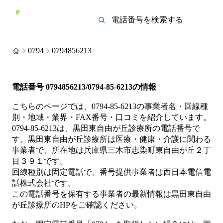
0794
0794856213
電話番号
0794856213/0794-85-6213
の情報
こちらのページでは、
0794-85-6213
の事業者名・回線種
別・地域・業界・FAX番号・口コミを紹介しています。
0794-85-6213
は、
黒田東自由が丘診療所
の電話番号で
す。
黒田東自由が丘診療所は
医療・健康・介護
に関わる
事業者
で、所在地は兵庫県三木市志染町東自由が丘２丁
目３９１
です。
回線種別は
固定電話
で、番号提供事業者は
西日本電信電
話株式会社
です。
この電話番号を保有する事業者の最新情報は
黒田東自由
が丘診療所
のHP
をご確認ください。