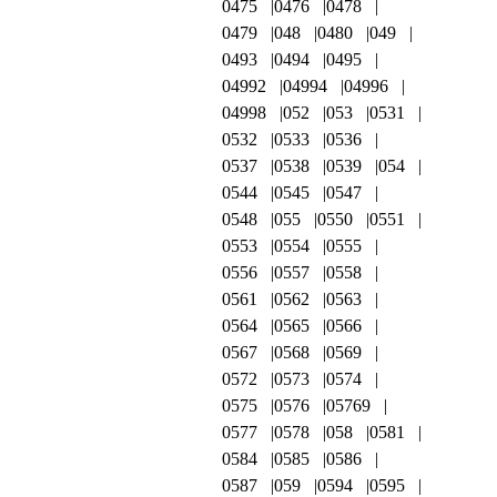
0475
0476
0478
0479
048
0480
049
0493
0494
0495
04992
04994
04996
04998
052
053
0531
0532
0533
0536
0537
0538
0539
054
0544
0545
0547
0548
055
0550
0551
0553
0554
0555
0556
0557
0558
0561
0562
0563
0564
0565
0566
0567
0568
0569
0572
0573
0574
0575
0576
05769
0577
0578
058
0581
0584
0585
0586
0587
059
0594
0595