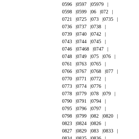
0596
0597
05979
0598
0599
06
072
0721
0725
073
0735
0736
0737
0738
0739
0740
0742
0743
0744
0745
0746
07468
0747
0748
0749
075
076
0761
0763
0765
0766
0767
0768
077
0770
0771
0772
0773
0774
0776
0778
0779
078
079
0790
0791
0794
0795
0796
0797
0798
0799
082
0820
0823
0824
0826
0827
0829
083
0833
0834
0835
0836