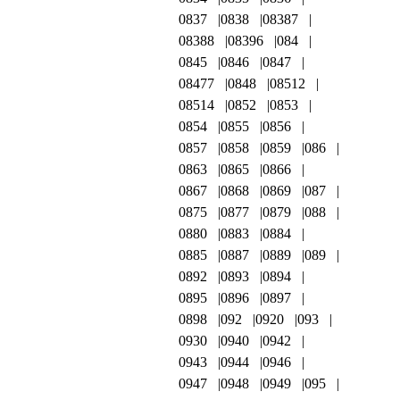
0837
0838
08387
08388
08396
084
0845
0846
0847
08477
0848
08512
08514
0852
0853
0854
0855
0856
0857
0858
0859
086
0863
0865
0866
0867
0868
0869
087
0875
0877
0879
088
0880
0883
0884
0885
0887
0889
089
0892
0893
0894
0895
0896
0897
0898
092
0920
093
0930
0940
0942
0943
0944
0946
0947
0948
0949
095