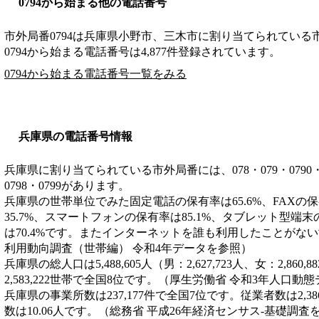
0794から始まる他の電話番号
市外局番
0794
は
兵庫県小野市、三木市
に割り当てられている
0794から始まる電話番号は4,877件登録されています。
0794から始まる電話番号一覧をみる
兵庫県の電話番号情報
兵庫県に割り当てられている市外局番には、078・079・0790・0791
0798・0799があります。
兵庫県の世帯単位でみた固定電話の保有率は65.6%、FAXの保
35.7%、スマートフォンの保有率は85.1%、タブレット型端末
は70.4%です。またインターネットを誰も利用したことがない世
利用動向調査（世帯編） 令和4年データを参照）
兵庫県の総人口は5,488,605人（男：2,627,723人、女：2,8
2,583,222世帯で全国8位です。（厚生労働省 令和3年人口動
兵庫県の事業所数は237,177件で全国7位です。従業者数は2,3
数は10.06人です。（総務省 平成26年経済センサス‐基礎調査