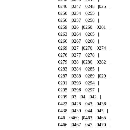
0246
0247
0248
025
0250
0254
0255
0256
0257
0258
0259
026
0260
0261
0263
0264
0265
0266
0267
0268
0269
027
0270
0274
0276
0277
0278
0279
028
0280
0282
0283
0284
0285
0287
0288
0289
029
0291
0293
0294
0295
0296
0297
0299
03
04
042
0422
0428
043
0436
0438
0439
044
045
046
0460
0463
0465
0466
0467
047
0470