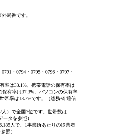
市外局番です。
・0794・0795・0796・0797・
有率は33.1%、携帯電話の保有率は
の保有率は37.3%、パソコンの保有率
帯率は13.7%です。（総務省 通信
60,882人）で全国7位です。世帯数は
態データを参照）
86,185人で、1事業所あたりの従業者
を参照）