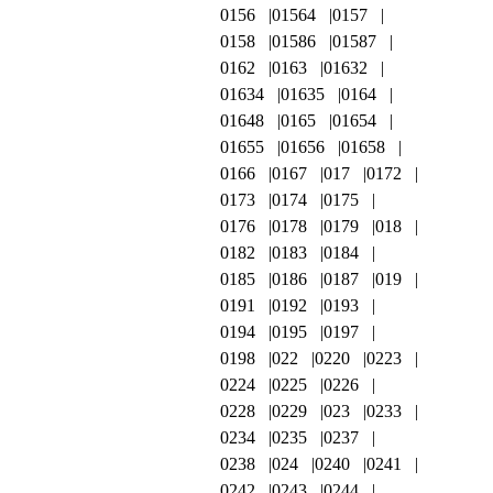
0156
01564
0157
0158
01586
01587
0162
0163
01632
01634
01635
0164
01648
0165
01654
01655
01656
01658
0166
0167
017
0172
0173
0174
0175
0176
0178
0179
018
0182
0183
0184
0185
0186
0187
019
0191
0192
0193
0194
0195
0197
0198
022
0220
0223
0224
0225
0226
0228
0229
023
0233
0234
0235
0237
0238
024
0240
0241
0242
0243
0244