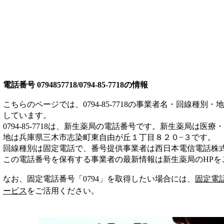
電話番号
0794857718/0794-85-7718
の情報
こちらのページでは、
0794-85-7718
の事業者名・回線種別・地
しています。
0794-85-7718
は、
新生薬局
の電話番号です。
新生薬局は
医療・
地は兵庫県三木市志染町東自由が丘１丁目８２０−３
です。
回線種別は
固定電話
で、番号提供事業者は
西日本電信電話株
この電話番号を保有する事業者の最新情報は
新生薬局
のHP
を
なお、固定電話番号「
0794
」を取得したい場合には、
固定電
ービス
をご活用ください。