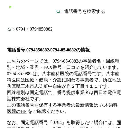
0794
0794850882
電話番号
0794850882/0794-85-0882
の情報
こちらのページでは、
0794-85-0882
の事業者名・回線種
別・地域・業界・FAX番号・口コミを紹介しています。
0794-85-0882
は、
八木歯科医院
の電話番号です。
八木歯
科医院は
医療・健康・介護
に関わる事業者
で、所在地は
兵庫県三木市志染町中自由が丘２丁目４１１
です。
回線種別は
固定電話
で、番号提供事業者は
西日本電信電
話株式会社
です。
この電話番号を保有する事業者の最新情報は
八木歯科
医院
のHP
をご確認ください。
なお、固定電話番号「
0794
」を取得したい場合には、
固