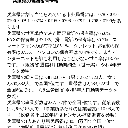
兵庫県の電話番号情報
兵庫県に割り当てられている市外局番には、078・079・
0790・0791・0794・0795・0796・0797・0798・0799があ
ります。
兵庫県の世帯単位でみた固定電話の保有率は65.6%、
FAXの保有率は33.1%、携帯電話の保有率は35.7%、ス
マートフォンの保有率は85.1%、タブレット型端末の保
有率は37.3%、パソコンの保有率は70.4%です。またイ
ンターネットを誰も利用したことがない世帯率は13.7%
です。（総務省 通信利用動向調査（世帯編） 令和4年デ
ータを参照）
兵庫県の総人口は5,488,605人（男：2,627,723人、女：
2,860,882人）で全国7位です。世帯数は2,583,222世帯で
全国8位です。（厚生労働省 令和3年人口動態データを
参照）
兵庫県の事業所数は237,177件で全国7位です。従業者数
は2,386,185人で、1事業所あたりの従業者数は10.06人で
す。（総務省 平成26年経済センサス‐基礎調査を参照）
兵庫県の1人あたり県民所得は303.8万円で全国17位で
す。（内閣府 県民経済計算(令和元年度)を参照）