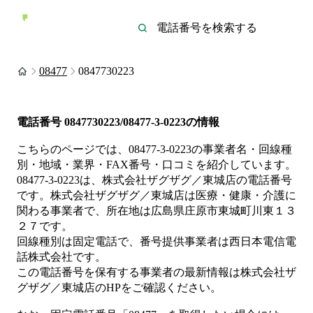
08477
0847730223
電話番号
0847730223/08477-3-0223
の情報
こちらのページでは、
08477-3-0223
の事業者名・回線種
別・地域・業界・FAX番号・口コミを紹介しています。
08477-3-0223
は、
株式会社ザグザグ／東城店
の電話番号
です。
株式会社ザグザグ／東城店は
医療・健康・介護
に
関わる事業者
で、所在地は広島県庄原市東城町川東１３
２７
です。
回線種別は
固定電話
で、番号提供事業者は
西日本電信電
話株式会社
です。
この電話番号を保有する事業者の最新情報は
株式会社ザ
グザグ／東城店
のHP
をご確認ください。