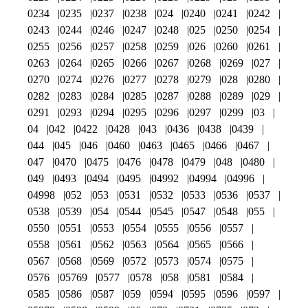
0234
0235
0237
0238
024
0240
0241
0242
0243
0244
0246
0247
0248
025
0250
0254
0255
0256
0257
0258
0259
026
0260
0261
0263
0264
0265
0266
0267
0268
0269
027
0270
0274
0276
0277
0278
0279
028
0280
0282
0283
0284
0285
0287
0288
0289
029
0291
0293
0294
0295
0296
0297
0299
03
04
042
0422
0428
043
0436
0438
0439
044
045
046
0460
0463
0465
0466
0467
047
0470
0475
0476
0478
0479
048
0480
049
0493
0494
0495
04992
04994
04996
04998
052
053
0531
0532
0533
0536
0537
0538
0539
054
0544
0545
0547
0548
055
0550
0551
0553
0554
0555
0556
0557
0558
0561
0562
0563
0564
0565
0566
0567
0568
0569
0572
0573
0574
0575
0576
05769
0577
0578
058
0581
0584
0585
0586
0587
059
0594
0595
0596
0597