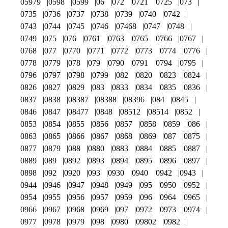
05979
0598
0599
06
072
0721
0725
073
0735
0736
0737
0738
0739
0740
0742
0743
0744
0745
0746
07468
0747
0748
0749
075
076
0761
0763
0765
0766
0767
0768
077
0770
0771
0772
0773
0774
0776
0778
0779
078
079
0790
0791
0794
0795
0796
0797
0798
0799
082
0820
0823
0824
0826
0827
0829
083
0833
0834
0835
0836
0837
0838
08387
08388
08396
084
0845
0846
0847
08477
0848
08512
08514
0852
0853
0854
0855
0856
0857
0858
0859
086
0863
0865
0866
0867
0868
0869
087
0875
0877
0879
088
0880
0883
0884
0885
0887
0889
089
0892
0893
0894
0895
0896
0897
0898
092
0920
093
0930
0940
0942
0943
0944
0946
0947
0948
0949
095
0950
0952
0954
0955
0956
0957
0959
096
0964
0965
0966
0967
0968
0969
097
0972
0973
0974
0977
0978
0979
098
0980
09802
0982