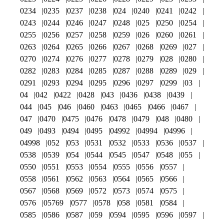
0234
0235
0237
0238
024
0240
0241
0242
0243
0244
0246
0247
0248
025
0250
0254
0255
0256
0257
0258
0259
026
0260
0261
0263
0264
0265
0266
0267
0268
0269
027
0270
0274
0276
0277
0278
0279
028
0280
0282
0283
0284
0285
0287
0288
0289
029
0291
0293
0294
0295
0296
0297
0299
03
04
042
0422
0428
043
0436
0438
0439
044
045
046
0460
0463
0465
0466
0467
047
0470
0475
0476
0478
0479
048
0480
049
0493
0494
0495
04992
04994
04996
04998
052
053
0531
0532
0533
0536
0537
0538
0539
054
0544
0545
0547
0548
055
0550
0551
0553
0554
0555
0556
0557
0558
0561
0562
0563
0564
0565
0566
0567
0568
0569
0572
0573
0574
0575
0576
05769
0577
0578
058
0581
0584
0585
0586
0587
059
0594
0595
0596
0597