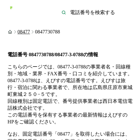
08477
0847730788
電話番号
0847730788/08477-3-0788
の情報
こちらのページでは、
08477-3-0788
の事業者名・回線種
別・地域・業界・FAX番号・口コミを紹介しています。
08477-3-0788
は、
えびす
の電話番号です。
えびすは
旅
行・宿泊
に関わる事業者
で、所在地は広島県庄原市東城
町東城２５０−５
です。
回線種別は
固定電話
で、番号提供事業者は
西日本電信電
話株式会社
です。
この電話番号を保有する事業者の最新情報は
えびす
の
HP
をご確認ください。
なお、固定電話番号「
08477
」を取得したい場合には、