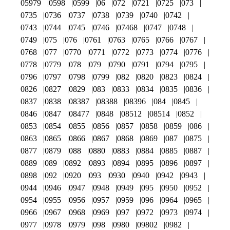
05979
0598
0599
06
072
0721
0725
073
0735
0736
0737
0738
0739
0740
0742
0743
0744
0745
0746
07468
0747
0748
0749
075
076
0761
0763
0765
0766
0767
0768
077
0770
0771
0772
0773
0774
0776
0778
0779
078
079
0790
0791
0794
0795
0796
0797
0798
0799
082
0820
0823
0824
0826
0827
0829
083
0833
0834
0835
0836
0837
0838
08387
08388
08396
084
0845
0846
0847
08477
0848
08512
08514
0852
0853
0854
0855
0856
0857
0858
0859
086
0863
0865
0866
0867
0868
0869
087
0875
0877
0879
088
0880
0883
0884
0885
0887
0889
089
0892
0893
0894
0895
0896
0897
0898
092
0920
093
0930
0940
0942
0943
0944
0946
0947
0948
0949
095
0950
0952
0954
0955
0956
0957
0959
096
0964
0965
0966
0967
0968
0969
097
0972
0973
0974
0977
0978
0979
098
0980
09802
0982