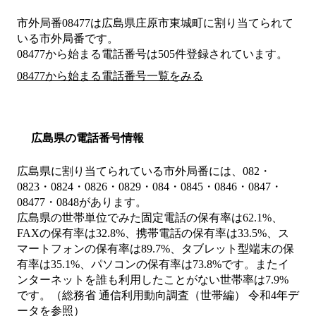
市外局番
08477
は
広島県庄原市東城町
に割り当てられて
いる市外局番です。
08477から始まる電話番号は505件登録されています。
08477から始まる電話番号一覧をみる
広島県の電話番号情報
広島県に割り当てられている市外局番には、082・
0823・0824・0826・0829・084・0845・0846・0847・
08477・0848があります。
広島県の世帯単位でみた固定電話の保有率は62.1%、
FAXの保有率は32.8%、携帯電話の保有率は33.5%、ス
マートフォンの保有率は89.7%、タブレット型端末の保
有率は35.1%、パソコンの保有率は73.8%です。またイ
ンターネットを誰も利用したことがない世帯率は7.9%
です。（総務省 通信利用動向調査（世帯編） 令和4年デ
ータを参照）