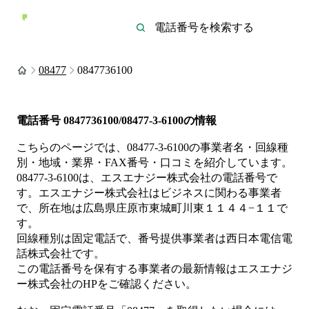
08477
0847736100
電話番号
0847736100/08477-3-6100
の情報
こちらのページでは、
08477-3-6100
の事業者名・回線種
別・地域・業界・FAX番号・口コミを紹介しています。
08477-3-6100
は、
エスエナジー株式会社
の電話番号で
す。
エスエナジー株式会社は
ビジネス
に関わる事業者
で、所在地は広島県庄原市東城町川東１１４４−１１
で
す。
回線種別は
固定電話
で、番号提供事業者は
西日本電信電
話株式会社
です。
この電話番号を保有する事業者の最新情報は
エスエナジ
ー株式会社
のHP
をご確認ください。