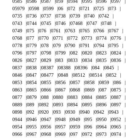
0585
0586
0587
059
0594
0595
0596
0597
05979
0598
0599
06
072
0721
0725
073
0735
0736
0737
0738
0739
0740
0742
0743
0744
0745
0746
07468
0747
0748
0749
075
076
0761
0763
0765
0766
0767
0768
077
0770
0771
0772
0773
0774
0776
0778
0779
078
079
0790
0791
0794
0795
0796
0797
0798
0799
082
0820
0823
0824
0826
0827
0829
083
0833
0834
0835
0836
0837
0838
08387
08388
08396
084
0845
0846
0847
08477
0848
08512
08514
0852
0853
0854
0855
0856
0857
0858
0859
086
0863
0865
0866
0867
0868
0869
087
0875
0877
0879
088
0880
0883
0884
0885
0887
0889
089
0892
0893
0894
0895
0896
0897
0898
092
0920
093
0930
0940
0942
0943
0944
0946
0947
0948
0949
095
0950
0952
0954
0955
0956
0957
0959
096
0964
0965
0966
0967
0968
0969
097
0972
0973
0974