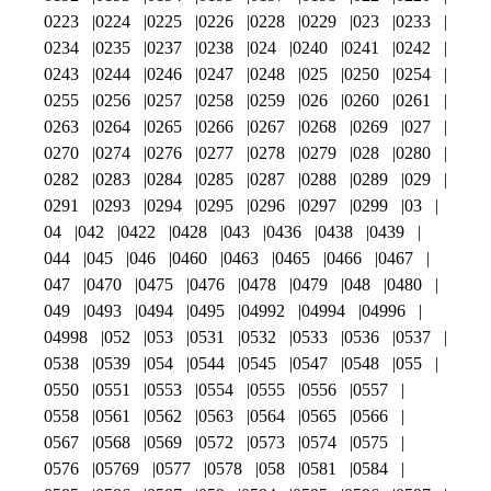
0223
0224
0225
0226
0228
0229
023
0233
0234
0235
0237
0238
024
0240
0241
0242
0243
0244
0246
0247
0248
025
0250
0254
0255
0256
0257
0258
0259
026
0260
0261
0263
0264
0265
0266
0267
0268
0269
027
0270
0274
0276
0277
0278
0279
028
0280
0282
0283
0284
0285
0287
0288
0289
029
0291
0293
0294
0295
0296
0297
0299
03
04
042
0422
0428
043
0436
0438
0439
044
045
046
0460
0463
0465
0466
0467
047
0470
0475
0476
0478
0479
048
0480
049
0493
0494
0495
04992
04994
04996
04998
052
053
0531
0532
0533
0536
0537
0538
0539
054
0544
0545
0547
0548
055
0550
0551
0553
0554
0555
0556
0557
0558
0561
0562
0563
0564
0565
0566
0567
0568
0569
0572
0573
0574
0575
0576
05769
0577
0578
058
0581
0584