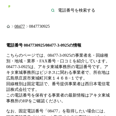
08477
0847730925
電話番号
0847730925/08477-3-0925
の情報
こちらのページでは、
08477-3-0925
の事業者名・回線種
別・地域・業界・FAX番号・口コミを紹介しています。
08477-3-0925
は、
アキタ東城事務所
の電話番号です。
ア
キタ東城事務所は
ビジネス
に関わる事業者
で、所在地は
広島県庄原市東城町川東１４６８−１
です。
回線種別は
固定電話
で、番号提供事業者は
西日本電信電
話株式会社
です。
この電話番号を保有する事業者の最新情報は
アキタ東城
事務所
のHP
をご確認ください。
なお、固定電話番号「
08477
」を取得したい場合には、