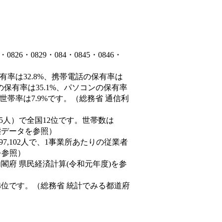
6・0829・084・0845・0846・
有率は32.8%、携帯電話の保有率は
の保有率は35.1%、パソコンの保有率
世帯率は7.9%です。（総務省 通信利
4,585人）で全国12位です。世帯数は
動態データを参照）
97,102人で、1事業所あたりの従業者
を参照）
内閣府 県民経済計算(令和元年度)を参
4位です。（総務省 統計でみる都道府