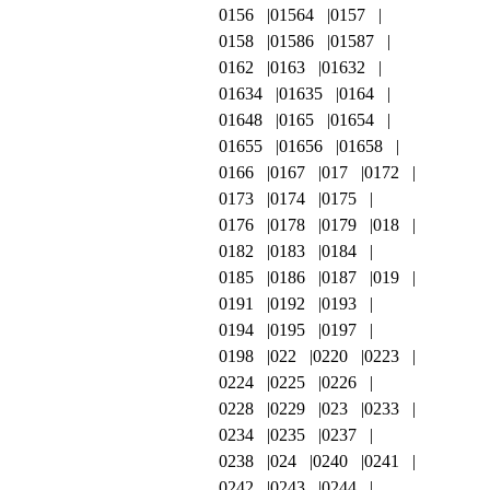
0156
01564
0157
0158
01586
01587
0162
0163
01632
01634
01635
0164
01648
0165
01654
01655
01656
01658
0166
0167
017
0172
0173
0174
0175
0176
0178
0179
018
0182
0183
0184
0185
0186
0187
019
0191
0192
0193
0194
0195
0197
0198
022
0220
0223
0224
0225
0226
0228
0229
023
0233
0234
0235
0237
0238
024
0240
0241
0242
0243
0244