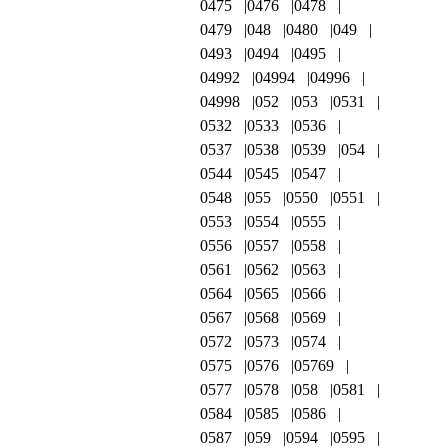
0475
0476
0478
0479
048
0480
049
0493
0494
0495
04992
04994
04996
04998
052
053
0531
0532
0533
0536
0537
0538
0539
054
0544
0545
0547
0548
055
0550
0551
0553
0554
0555
0556
0557
0558
0561
0562
0563
0564
0565
0566
0567
0568
0569
0572
0573
0574
0575
0576
05769
0577
0578
058
0581
0584
0585
0586
0587
059
0594
0595