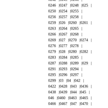
0246
0247
0248
025
0250
0254
0255
0256
0257
0258
0259
026
0260
0261
0263
0264
0265
0266
0267
0268
0269
027
0270
0274
0276
0277
0278
0279
028
0280
0282
0283
0284
0285
0287
0288
0289
029
0291
0293
0294
0295
0296
0297
0299
03
04
042
0422
0428
043
0436
0438
0439
044
045
046
0460
0463
0465
0466
0467
047
0470