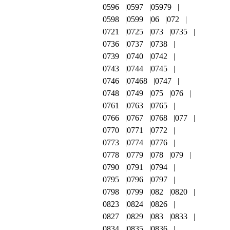
0596
0597
05979
0598
0599
06
072
0721
0725
073
0735
0736
0737
0738
0739
0740
0742
0743
0744
0745
0746
07468
0747
0748
0749
075
076
0761
0763
0765
0766
0767
0768
077
0770
0771
0772
0773
0774
0776
0778
0779
078
079
0790
0791
0794
0795
0796
0797
0798
0799
082
0820
0823
0824
0826
0827
0829
083
0833
0834
0835
0836