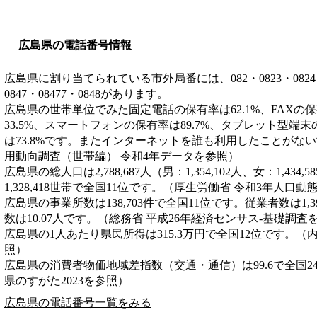
広島県の電話番号情報
広島県に割り当てられている市外局番には、082・0823・0824・082
0847・08477・0848があります。
広島県の世帯単位でみた固定電話の保有率は62.1%、FAXの保
33.5%、スマートフォンの保有率は89.7%、タブレット型端末
は73.8%です。またインターネットを誰も利用したことがない
用動向調査（世帯編） 令和4年データを参照）
広島県の総人口は2,788,687人（男：1,354,102人、女：1,43
1,328,418世帯で全国11位です。（厚生労働省 令和3年人口
広島県の事業所数は138,703件で全国11位です。従業者数は1,3
数は10.07人です。（総務省 平成26年経済センサス‐基礎調査
広島県の1人あたり県民所得は315.3万円で全国12位です。（
照）
広島県の消費者物価地域差指数（交通・通信）は99.6で全国2
県のすがた2023を参照）
広島県の電話番号一覧をみる