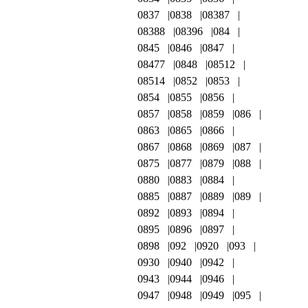
0837
0838
08387
08388
08396
084
0845
0846
0847
08477
0848
08512
08514
0852
0853
0854
0855
0856
0857
0858
0859
086
0863
0865
0866
0867
0868
0869
087
0875
0877
0879
088
0880
0883
0884
0885
0887
0889
089
0892
0893
0894
0895
0896
0897
0898
092
0920
093
0930
0940
0942
0943
0944
0946
0947
0948
0949
095