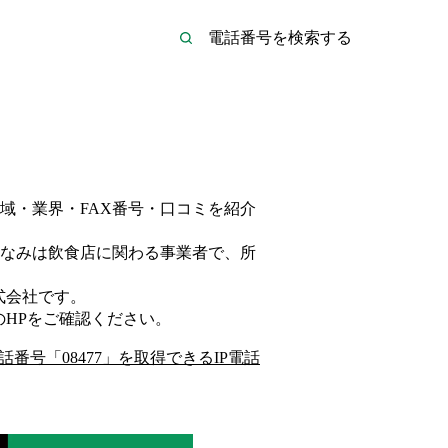
域・業界・FAX番号・口コミを紹介
なみは
飲食店
に関わる事業者
で、所
式会社
です。
のHP
をご確認ください。
話番号「
08477
」を取得できるIP電話