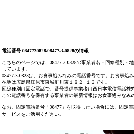
電話番号
0847730828/08477-3-0828
の情報
こちらのページでは、
08477-3-0828
の事業者名・回線種別・地
しています。
08477-3-0828
は、
お食事処みなみ
の電話番号です。
お食事処み
在地は広島県庄原市東城町川東１８２−１３
です。
回線種別は
固定電話
で、番号提供事業者は
西日本電信電話株
この電話番号を保有する事業者の最新情報は
お食事処みなみ
なお、固定電話番号「
08477
」を取得したい場合には、
固定電
サービス
をご活用ください。