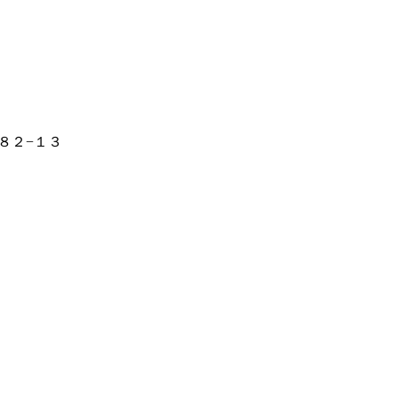
８２−１３