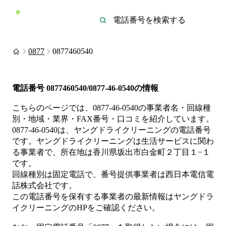
0877
0877460540
電話番号
0877460540/0877-46-0540
の情報
こちらのページでは、
0877-46-0540
の事業者名・回線種
別・地域・業界・FAX番号・口コミを紹介しています。
0877-46-0540
は、
ヤングドライクリーニング
の電話番号
です。
ヤングドライクリーニングは
生活サービス
に関わ
る事業者
で、所在地は香川県坂出市白金町２丁目１−１
です。
回線種別は
固定電話
で、番号提供事業者は
西日本電信電
話株式会社
です。
この電話番号を保有する事業者の最新情報は
ヤングドラ
イクリーニング
のHP
をご確認ください。