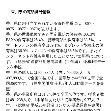
香川県の電話番号情報
香川県に割り当てられている市外局番には、087・
0875・0877・0879があります。
香川県の世帯単位でみた固定電話の保有率は66.3%、
FAXの保有率は25.4%、携帯電話の保有率は38.5%、ス
マートフォンの保有率は89.1%、タブレット型端末の保
有率は36.9%、パソコンの保有率は66.5%です。またイ
ンターネットを誰も利用したことがない世帯率は12%で
す。（総務省 通信利用動向調査（世帯編） 令和4年デー
タを参照）
香川県の総人口は964,885人（男：466,996人、女：
497,889人）で全国38位です。世帯数は445,500世帯で全
国36位です。（厚生労働省 令和3年人口動態データを参
照）
香川県の事業所数は51,340件で全国40位です。従業者数
は481,238人で、1事業所あたりの従業者数は9.37人で
す。（総務省 平成26年経済センサス‐基礎調査を参照）
香川県の1人あたり県民所得は302.1万円で全国20位で