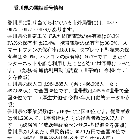
香川県の電話番号情報
香川県に割り当てられている市外局番には、087・
0875・0877・0879があります。
香川県の世帯単位でみた固定電話の保有率は66.3%、
FAXの保有率は25.4%、携帯電話の保有率は38.5%、ス
マートフォンの保有率は89.1%、タブレット型端末の保
有率は36.9%、パソコンの保有率は66.5%です。またイ
ンターネットを誰も利用したことがない世帯率は12%で
す。（総務省 通信利用動向調査（世帯編） 令和4年デー
タを参照）
香川県の総人口は964,885人（男：466,996人、女：
497,889人）で全国38位です。世帯数は445,500世帯で全
国36位です。（厚生労働省 令和3年人口動態データを参
照）
香川県の事業所数は51,340件で全国40位です。従業者数
は481,238人で、1事業所あたりの従業者数は9.37人で
す。（総務省 平成26年経済センサス‐基礎調査を参照）
香川県の1人あたり県民所得は302.1万円で全国20位で
す。（内閣府 県民経済計算(令和元年度)を参照）