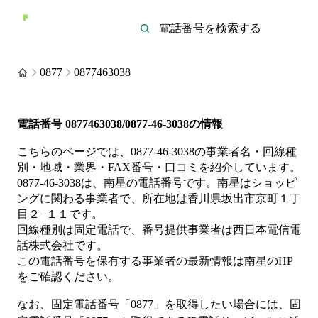
0877
0877463038
電話番号
0877463038/0877-46-3038
の情報
こちらのページでは、
0877-46-3038
の事業者名・回線種
別・地域・業界・FAX番号・口コミを紹介しています。
0877-46-3038
は、
南星
の電話番号です。
南星は
ショッピ
ング
に関わる事業者
で、所在地は香川県坂出市京町１丁
目２−１１
です。
回線種別は
固定電話
で、番号提供事業者は
西日本電信電
話株式会社
です。
この電話番号を保有する事業者の最新情報は
南星
のHP
をご確認ください。
なお、固定電話番号「
0877
」を取得したい場合には、
固