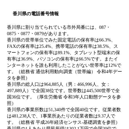
香川県の電話番号情報
香川県に割り当てられている市外局番には、087・
0875・0877・0879があります。
香川県の世帯単位でみた固定電話の保有率は66.3%、
FAXの保有率は25.4%、携帯電話の保有率は38.5%、ス
マートフォンの保有率は89.1%、タブレット型端末の保
有率は36.9%、パソコンの保有率は66.5%です。またイ
ンターネットを誰も利用したことがない世帯率は12%で
す。（総務省 通信利用動向調査（世帯編） 令和4年デー
タを参照）
香川県の総人口は964,885人（男：466,996人、女：
497,889人）で全国38位です。世帯数は445,500世帯で全
国36位です。（厚生労働省 令和3年人口動態データを参
照）
香川県の事業所数は51,340件で全国40位です。従業者数
は481,238人で、1事業所あたりの従業者数は9.37人で
す。（総務省 平成26年経済センサス‐基礎調査を参照）
香川県の1人あたり県民所得は302.1万円で全国20位で