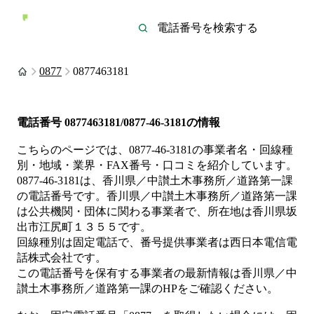
0877
0877463181
電話番号
0877463181/0877-46-3181
の情報
こちらのページでは、
0877-46-3181
の事業者名・回線種
別・地域・業界・FAX番号・口コミを紹介しています。
0877-46-3181
は、
香川県／中讃土木事務所／道路第一課
の電話番号です。
香川県／中讃土木事務所／道路第一課
は
公共機関・団体
に関わる事業者
で、所在地は香川県坂
出市江尻町１３５５
です。
回線種別は
固定電話
で、番号提供事業者は
西日本電信電
話株式会社
です。
この電話番号を保有する事業者の最新情報は
香川県／中
讃土木事務所／道路第一課
のHP
をご確認ください。