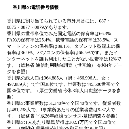
香川県の電話番号情報
香川県に割り当てられている市外局番には、087・
0875・0877・0879があります。
香川県の世帯単位でみた固定電話の保有率は66.3%、
FAXの保有率は25.4%、携帯電話の保有率は38.5%、ス
マートフォンの保有率は89.1%、タブレット型端末の保
有率は36.9%、パソコンの保有率は66.5%です。またイ
ンターネットを誰も利用したことがない世帯率は12%で
す。（総務省 通信利用動向調査（世帯編） 令和4年デー
タを参照）
香川県の総人口は964,885人（男：466,996人、女：
497,889人）で全国38位です。世帯数は445,500世帯で全
国36位です。（厚生労働省 令和3年人口動態データを参
照）
香川県の事業所数は51,340件で全国40位です。従業者数
は481,238人で、1事業所あたりの従業者数は9.37人で
す。（総務省 平成26年経済センサス‐基礎調査を参照）
香川県の1人あたり県民所得は302.1万円で全国20位で
す。（内閣府 県民経済計算(令和元年度)を参照）