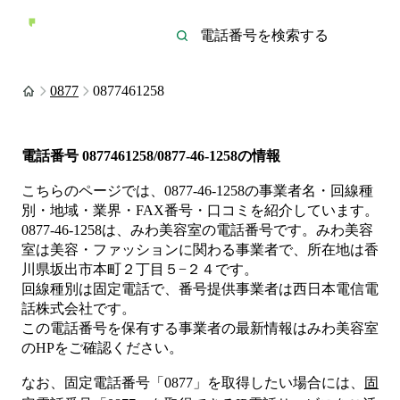
0877
0877461258
電話番号
0877461258/0877-46-1258
の情報
こちらのページでは、
0877-46-1258
の事業者名・回線種
別・地域・業界・FAX番号・口コミを紹介しています。
0877-46-1258
は、
みわ美容室
の電話番号です。
みわ美容
室は
美容・ファッション
に関わる事業者
で、所在地は香
川県坂出市本町２丁目５−２４
です。
回線種別は
固定電話
で、番号提供事業者は
西日本電信電
話株式会社
です。
この電話番号を保有する事業者の最新情報は
みわ美容室
のHP
をご確認ください。
なお、固定電話番号「
0877
」を取得したい場合には、
固