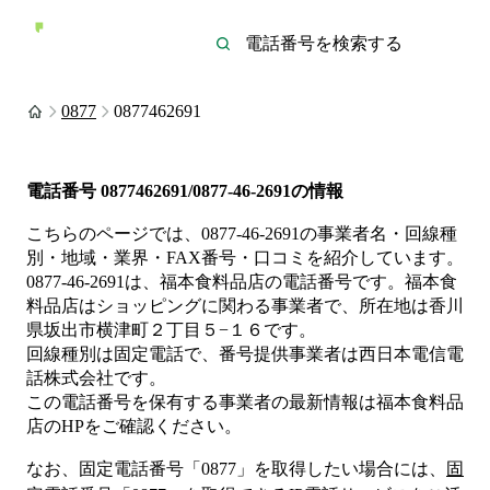
0877
0877462691
電話番号
0877462691/0877-46-2691
の情報
こちらのページでは、
0877-46-2691
の事業者名・回線種
別・地域・業界・FAX番号・口コミを紹介しています。
0877-46-2691
は、
福本食料品店
の電話番号です。
福本食
料品店は
ショッピング
に関わる事業者
で、所在地は香川
県坂出市横津町２丁目５−１６
です。
回線種別は
固定電話
で、番号提供事業者は
西日本電信電
話株式会社
です。
この電話番号を保有する事業者の最新情報は
福本食料品
店
のHP
をご確認ください。
なお、固定電話番号「
0877
」を取得したい場合には、
固