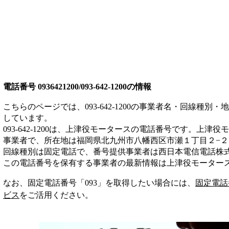
電話番号
0936421200/093-642-1200
の情報
こちらのページでは、
093-642-1200
の事業者名・回線種別・地
しています。
093-642-1200
は、
上津役モータース
の電話番号です。
上津役モ
事業者
で、所在地は福岡県北九州市八幡西区市瀬１丁目２−２
回線種別は
固定電話
で、番号提供事業者は
西日本電信電話株
この電話番号を保有する事業者の最新情報は
上津役モーター
なお、固定電話番号「
093
」を取得したい場合には、
固定電話
ビス
をご活用ください。