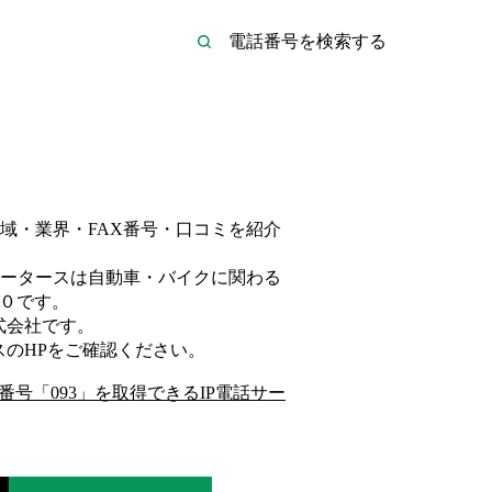
域・業界・FAX番号・口コミを紹介
ータースは
自動車・バイク
に関わる
０
です。
式会社
です。
ス
のHP
をご確認ください。
番号「
093
」を取得できるIP電話サー