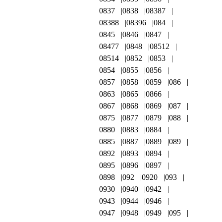
0837
0838
08387
08388
08396
084
0845
0846
0847
08477
0848
08512
08514
0852
0853
0854
0855
0856
0857
0858
0859
086
0863
0865
0866
0867
0868
0869
087
0875
0877
0879
088
0880
0883
0884
0885
0887
0889
089
0892
0893
0894
0895
0896
0897
0898
092
0920
093
0930
0940
0942
0943
0944
0946
0947
0948
0949
095