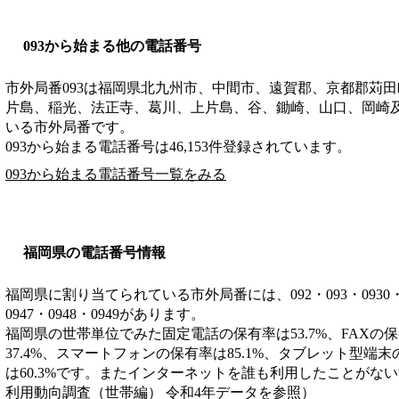
093から始まる他の電話番号
市外局番
093
は
福岡県北九州市、中間市、遠賀郡、京都郡苅田
片島、稲光、法正寺、葛川、上片島、谷、鋤崎、山口、岡崎
いる市外局番です。
093から始まる電話番号は46,153件登録されています。
093から始まる電話番号一覧をみる
福岡県の電話番号情報
福岡県に割り当てられている市外局番には、092・093・0930・0940
0947・0948・0949があります。
福岡県の世帯単位でみた固定電話の保有率は53.7%、FAXの保
37.4%、スマートフォンの保有率は85.1%、タブレット型端末
は60.3%です。またインターネットを誰も利用したことがない世
利用動向調査（世帯編） 令和4年データを参照）