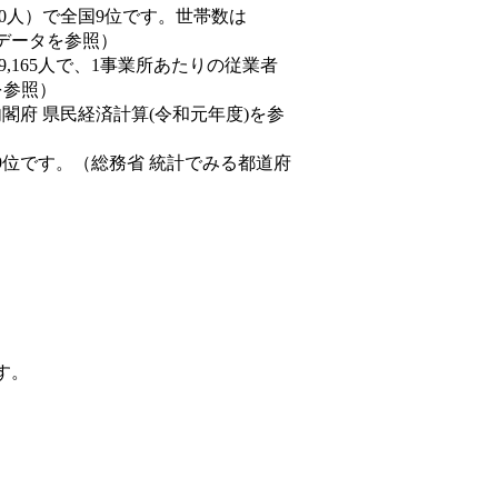
77,550人）で全国9位です。世帯数は
態データを参照）
89,165人で、1事業所あたりの従業者
を参照）
内閣府 県民経済計算(令和元年度)を参
9位です。（総務省 統計でみる都道府
す。