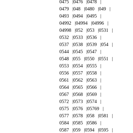
0475
0476
0478
0479
048
0480
049
0493
0494
0495
04992
04994
04996
04998
052
053
0531
0532
0533
0536
0537
0538
0539
054
0544
0545
0547
0548
055
0550
0551
0553
0554
0555
0556
0557
0558
0561
0562
0563
0564
0565
0566
0567
0568
0569
0572
0573
0574
0575
0576
05769
0577
0578
058
0581
0584
0585
0586
0587
059
0594
0595