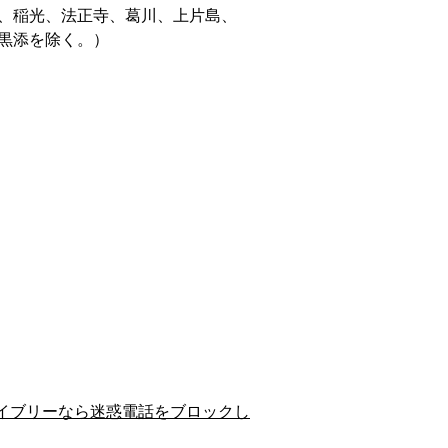
、稲光、法正寺、葛川、上片島、
黒添を除く。）
イブリーなら迷惑電話をブロックし