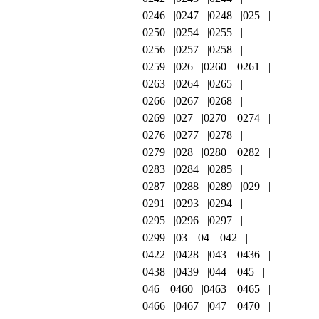
0246
0247
0248
025
0250
0254
0255
0256
0257
0258
0259
026
0260
0261
0263
0264
0265
0266
0267
0268
0269
027
0270
0274
0276
0277
0278
0279
028
0280
0282
0283
0284
0285
0287
0288
0289
029
0291
0293
0294
0295
0296
0297
0299
03
04
042
0422
0428
043
0436
0438
0439
044
045
046
0460
0463
0465
0466
0467
047
0470