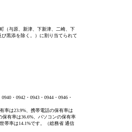
町（与原、新津、下新津、二崎、下
及び黒添を除く。）
に割り当てられて
・0942・0943・0944・0946・
有率は23.9%、携帯電話の保有率は
の保有率は36.6%、パソコンの保有率
帯率は14.1%です。（総務省 通信