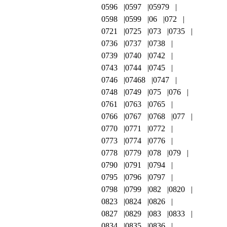
0596
0597
05979
0598
0599
06
072
0721
0725
073
0735
0736
0737
0738
0739
0740
0742
0743
0744
0745
0746
07468
0747
0748
0749
075
076
0761
0763
0765
0766
0767
0768
077
0770
0771
0772
0773
0774
0776
0778
0779
078
079
0790
0791
0794
0795
0796
0797
0798
0799
082
0820
0823
0824
0826
0827
0829
083
0833
0834
0835
0836