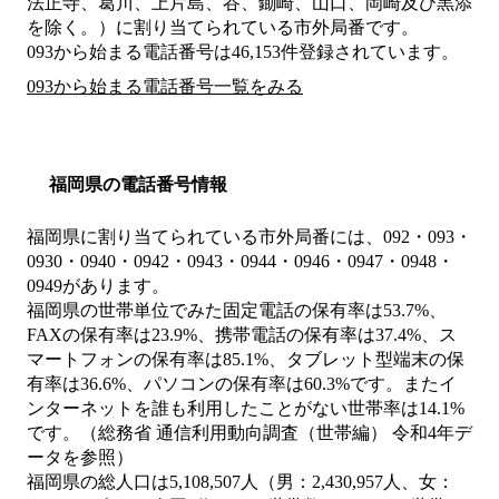
法正寺、葛川、上片島、谷、鋤崎、山口、岡崎及び黒添
を除く。）
に割り当てられている市外局番です。
093から始まる電話番号は46,153件登録されています。
093から始まる電話番号一覧をみる
福岡県の電話番号情報
福岡県に割り当てられている市外局番には、092・093・
0930・0940・0942・0943・0944・0946・0947・0948・
0949があります。
福岡県の世帯単位でみた固定電話の保有率は53.7%、
FAXの保有率は23.9%、携帯電話の保有率は37.4%、ス
マートフォンの保有率は85.1%、タブレット型端末の保
有率は36.6%、パソコンの保有率は60.3%です。またイ
ンターネットを誰も利用したことがない世帯率は14.1%
です。（総務省 通信利用動向調査（世帯編） 令和4年デ
ータを参照）
福岡県の総人口は5,108,507人（男：2,430,957人、女：