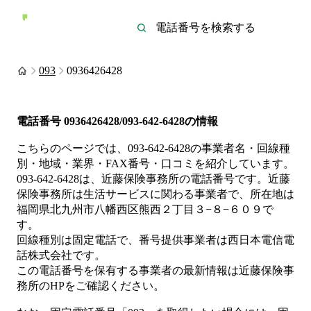
093
0936426428
電話番号
0936426428/093-642-6428
の情報
こちらのページでは、
093-642-6428
の事業者名・回線種
別・地域・業界・FAX番号・口コミを紹介しています。
093-642-6428
は、
近藤保険事務所
の電話番号です。
近藤
保険事務所は
生活サービス
に関わる事業者
で、所在地は
福岡県北九州市八幡西区熊西２丁目３−８−６０９
で
す。
回線種別は
固定電話
で、番号提供事業者は
西日本電信電
話株式会社
です。
この電話番号を保有する事業者の最新情報は
近藤保険事
務所
のHP
をご確認ください。