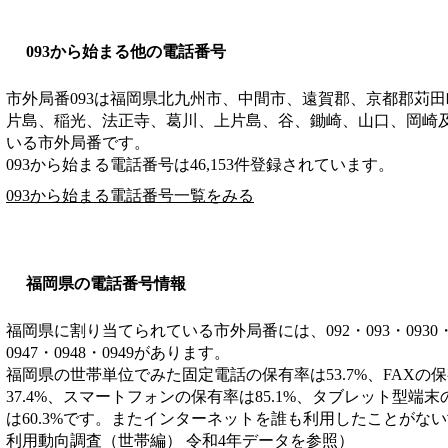
093から始まる他の電話番号
市外局番
093
は
福岡県北九州市、中間市、遠賀郡、京都郡苅田
片島、稲光、法正寺、葛川、上片島、谷、鋤崎、山口、岡崎
いる市外局番です。
093から始まる電話番号は46,153件登録されています。
093から始まる電話番号一覧をみる
福岡県の電話番号情報
福岡県に割り当てられている市外局番には、092・093・0930・0940
0947・0948・0949があります。
福岡県の世帯単位でみた固定電話の保有率は53.7%、FAXの保
37.4%、スマートフォンの保有率は85.1%、タブレット型端末
は60.3%です。またインターネットを誰も利用したことがない世
利用動向調査（世帯編） 令和4年データを参照）