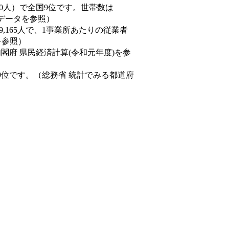
77,550人）で全国9位です。世帯数は
態データを参照）
89,165人で、1事業所あたりの従業者
を参照）
内閣府 県民経済計算(令和元年度)を参
9位です。（総務省 統計でみる都道府