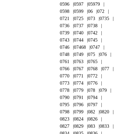
0596
0597
05979
0598
0599
06
072
0721
0725
073
0735
0736
0737
0738
0739
0740
0742
0743
0744
0745
0746
07468
0747
0748
0749
075
076
0761
0763
0765
0766
0767
0768
077
0770
0771
0772
0773
0774
0776
0778
0779
078
079
0790
0791
0794
0795
0796
0797
0798
0799
082
0820
0823
0824
0826
0827
0829
083
0833
0834
0835
0836