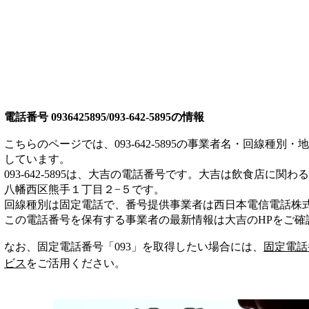
電話番号
0936425895/093-642-5895
の情報
こちらのページでは、
093-642-5895
の事業者名・回線種別・地
しています。
093-642-5895
は、
大吉
の電話番号です。
大吉は
飲食店
に関わる
八幡西区熊手１丁目２−５
です。
回線種別は
固定電話
で、番号提供事業者は
西日本電信電話株
この電話番号を保有する事業者の最新情報は
大吉
のHP
をご確
なお、固定電話番号「
093
」を取得したい場合には、
固定電話
ビス
をご活用ください。