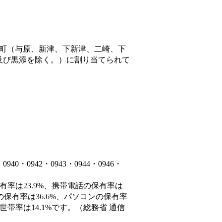
町（与原、新津、下新津、二崎、下
及び黒添を除く。）
に割り当てられて
・0942・0943・0944・0946・
有率は23.9%、携帯電話の保有率は
の保有率は36.6%、パソコンの保有率
帯率は14.1%です。（総務省 通信