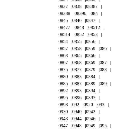
0837
0838
08387
08388
08396
084
0845
0846
0847
08477
0848
08512
08514
0852
0853
0854
0855
0856
0857
0858
0859
086
0863
0865
0866
0867
0868
0869
087
0875
0877
0879
088
0880
0883
0884
0885
0887
0889
089
0892
0893
0894
0895
0896
0897
0898
092
0920
093
0930
0940
0942
0943
0944
0946
0947
0948
0949
095