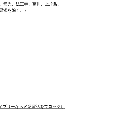
、稲光、法正寺、葛川、上片島、
黒添を除く。）
イブリーなら迷惑電話をブロックし