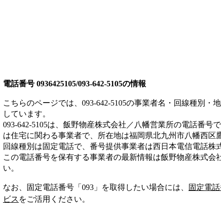
電話番号
0936425105/093-642-5105
の情報
こちらのページでは、
093-642-5105
の事業者名・回線種別・地
しています。
093-642-5105
は、
飯野物産株式会社／八幡営業所
の電話番号で
は
住宅
に関わる事業者
で、所在地は福岡県北九州市八幡西区
回線種別は
固定電話
で、番号提供事業者は
西日本電信電話株
この電話番号を保有する事業者の最新情報は
飯野物産株式会
い。
なお、固定電話番号「
093
」を取得したい場合には、
固定電話
ビス
をご活用ください。