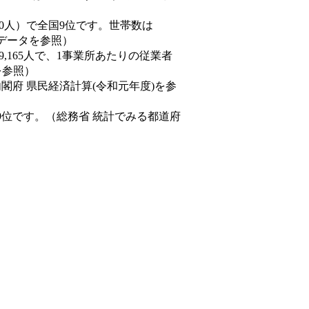
77,550人）で全国9位です。世帯数は
態データを参照）
89,165人で、1事業所あたりの従業者
を参照）
内閣府 県民経済計算(令和元年度)を参
9位です。（総務省 統計でみる都道府