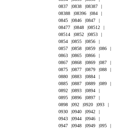
0837
0838
08387
08388
08396
084
0845
0846
0847
08477
0848
08512
08514
0852
0853
0854
0855
0856
0857
0858
0859
086
0863
0865
0866
0867
0868
0869
087
0875
0877
0879
088
0880
0883
0884
0885
0887
0889
089
0892
0893
0894
0895
0896
0897
0898
092
0920
093
0930
0940
0942
0943
0944
0946
0947
0948
0949
095