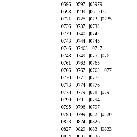
0596
0597
05979
0598
0599
06
072
0721
0725
073
0735
0736
0737
0738
0739
0740
0742
0743
0744
0745
0746
07468
0747
0748
0749
075
076
0761
0763
0765
0766
0767
0768
077
0770
0771
0772
0773
0774
0776
0778
0779
078
079
0790
0791
0794
0795
0796
0797
0798
0799
082
0820
0823
0824
0826
0827
0829
083
0833
0834
0835
0836