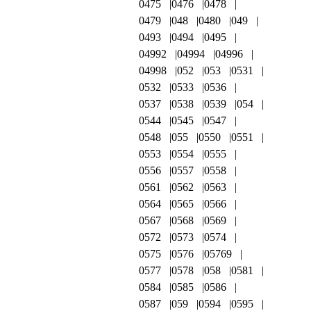
0475
0476
0478
0479
048
0480
049
0493
0494
0495
04992
04994
04996
04998
052
053
0531
0532
0533
0536
0537
0538
0539
054
0544
0545
0547
0548
055
0550
0551
0553
0554
0555
0556
0557
0558
0561
0562
0563
0564
0565
0566
0567
0568
0569
0572
0573
0574
0575
0576
05769
0577
0578
058
0581
0584
0585
0586
0587
059
0594
0595