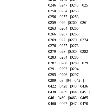
0246
0247
0248
025
0250
0254
0255
0256
0257
0258
0259
026
0260
0261
0263
0264
0265
0266
0267
0268
0269
027
0270
0274
0276
0277
0278
0279
028
0280
0282
0283
0284
0285
0287
0288
0289
029
0291
0293
0294
0295
0296
0297
0299
03
04
042
0422
0428
043
0436
0438
0439
044
045
046
0460
0463
0465
0466
0467
047
0470