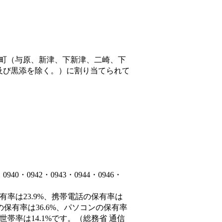
町（与原、新津、下新津、二崎、下
及び黒添を除く。）
に割り当てられて
・0942・0943・0944・0946・
有率は23.9%、携帯電話の保有率は
の保有率は36.6%、パソコンの保有率
帯率は14.1%です。（総務省 通信