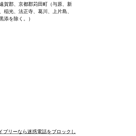
遠賀郡、京都郡苅田町（与原、新
、稲光、法正寺、葛川、上片島、
黒添を除く。）
イブリーなら迷惑電話をブロックし