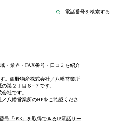
域・業界・FAX番号・口コミを紹介
す。
飯野物産株式会社／八幡営業所
鷹の巣２丁目８−７
です。
式会社
です。
社／八幡営業所
のHP
をご確認くださ
番号「
093
」を取得できるIP電話サー