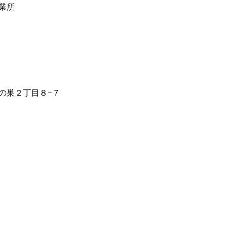
業所
の巣２丁目８−７