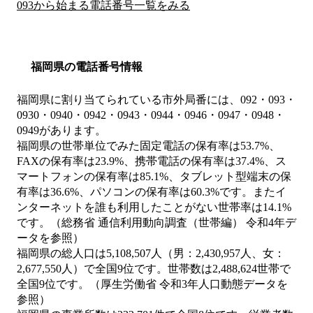
093から始まる電話番号一覧をみる
福岡県の電話番号情報
福岡県に割り当てられている市外局番には、092・093・
0930・0940・0942・0943・0944・0946・0947・0948・
0949があります。
福岡県の世帯単位でみた固定電話の保有率は53.7%、
FAXの保有率は23.9%、携帯電話の保有率は37.4%、ス
マートフォンの保有率は85.1%、タブレット型端末の保
有率は36.6%、パソコンの保有率は60.3%です。またイ
ンターネットを誰も利用したことがない世帯率は14.1%
です。（総務省 通信利用動向調査（世帯編） 令和4年デ
ータを参照）
福岡県の総人口は5,108,507人（男：2,430,957人、女：
2,677,550人）で全国9位です。世帯数は2,488,624世帯で
全国9位です。（厚生労働省 令和3年人口動態データを
参照）