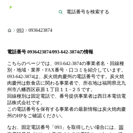
093
0936423874
電話番号
0936423874/093-642-3874
の情報
こちらのページでは、
093-642-3874
の事業者名・回線種
別・地域・業界・FAX番号・口コミを紹介しています。
093-642-3874
は、
炭火焼肉慶州
の電話番号です。
炭火焼
肉慶州は
飲食店
に関わる事業者
で、所在地は福岡県北九
州市八幡西区萩原１丁目１１−２５
です。
回線種別は
固定電話
で、番号提供事業者は
西日本電信電
話株式会社
です。
この電話番号を保有する事業者の最新情報は
炭火焼肉慶
州
のHP
をご確認ください。
なお、固定電話番号「
093
」を取得したい場合には、
固