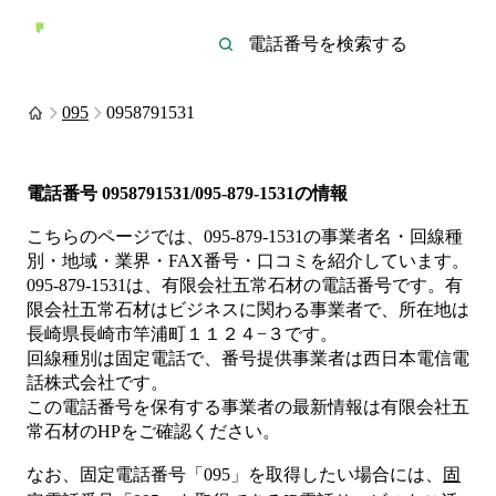
095
0958791531
電話番号
0958791531/095-879-1531
の情報
こちらのページでは、
095-879-1531
の事業者名・回線種
別・地域・業界・FAX番号・口コミを紹介しています。
095-879-1531
は、
有限会社五常石材
の電話番号です。
有
限会社五常石材は
ビジネス
に関わる事業者
で、所在地は
長崎県長崎市竿浦町１１２４−３
です。
回線種別は
固定電話
で、番号提供事業者は
西日本電信電
話株式会社
です。
この電話番号を保有する事業者の最新情報は
有限会社五
常石材
のHP
をご確認ください。
なお、固定電話番号「
095
」を取得したい場合には、
固