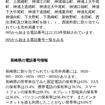
町、上黒崎町、神浦江川町、神浦扇山町、神浦上大中尾
町、神浦上道徳町、神浦北大中尾町、神浦口福町、神浦
下大中尾町、神浦下道徳町、神浦夏井町、神浦丸尾町、
神浦向町、下大野町、下黒崎町、新牧野町、永田町、西
出津町及び東出津町を除く。）、西彼杵郡
に割り当てら
れている市外局番です。
095から始まる電話番号は22,353件登録されています。
095から始まる電話番号一覧をみる
長崎県の電話番号情報
長崎県に割り当てられている市外局番には、0920・
095・0950・0956・0957・0959があります。
長崎県の世帯単位でみた固定電話の保有率は63%、FAX
の保有率は25.4%、携帯電話の保有率は39.5%、スマー
トフォンの保有率は89.3%、タブレット型端末の保有率
は36.6%、パソコンの保有率は68.4%です。またインタ
ーネットを誰も利用したことがない世帯率は9.6%で