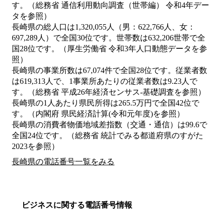
す。（総務省 通信利用動向調査（世帯編） 令和4年デー
タを参照）
長崎県の総人口は1,320,055人（男：622,766人、女：
697,289人）で全国30位です。世帯数は632,206世帯で全
国28位です。（厚生労働省 令和3年人口動態データを参
照）
長崎県の事業所数は67,074件で全国28位です。従業者数
は619,313人で、1事業所あたりの従業者数は9.23人で
す。（総務省 平成26年経済センサス‐基礎調査を参照）
長崎県の1人あたり県民所得は265.5万円で全国42位で
す。（内閣府 県民経済計算(令和元年度)を参照）
長崎県の消費者物価地域差指数（交通・通信）は99.6で
全国24位です。（総務省 統計でみる都道府県のすがた
2023を参照）
長崎県の電話番号一覧をみる
ビジネスに関する電話番号情報