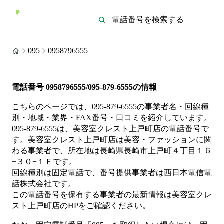
095
0958796555
電話番号
0958796555/095-879-6555
の情報
こちらのページでは、
095-879-6555
の事業者名・回線種
別・地域・業界・FAX番号・口コミを紹介しています。
095-879-6555
は、
美容室クレスト上戸町店
の電話番号で
す。
美容室クレスト上戸町店は
美容・ファッション
に関
わる事業者
で、所在地は長崎県長崎市上戸町４丁目１６
−３０−１Ｆ
です。
回線種別は
固定電話
で、番号提供事業者は
西日本電信電
話株式会社
です。
この電話番号を保有する事業者の最新情報は
美容室クレ
スト上戸町店
のHP
をご確認ください。