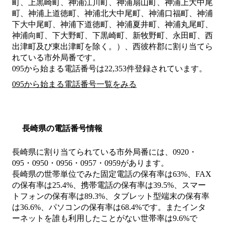
町、上黒崎町、神浦江川町、神浦扇山町、神浦上大中尾
町、神浦上道徳町、神浦北大中尾町、神浦口福町、神浦
下大中尾町、神浦下道徳町、神浦夏井町、神浦丸尾町、
神浦向町、下大野町、下黒崎町、新牧野町、永田町、西
出津町及び東出津町を除く。）、西彼杵郡
に割り当てら
れている市外局番です。
095から始まる電話番号は22,353件登録されています。
095から始まる電話番号一覧をみる
長崎県の電話番号情報
長崎県に割り当てられている市外局番には、0920・
095・0950・0956・0957・0959があります。
長崎県の世帯単位でみた固定電話の保有率は63%、FAX
の保有率は25.4%、携帯電話の保有率は39.5%、スマー
トフォンの保有率は89.3%、タブレット型端末の保有率
は36.6%、パソコンの保有率は68.4%です。またインタ
ーネットを誰も利用したことがない世帯率は9.6%で