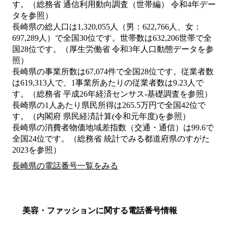
す。（総務省 通信利用動向調査（世帯編） 令和4年デー
タを参照）
長崎県の総人口は1,320,055人（男：622,766人、女：
697,289人）で全国30位です。世帯数は632,206世帯で全
国28位です。（厚生労働省 令和3年人口動態データを参
照）
長崎県の事業所数は67,074件で全国28位です。従業者数
は619,313人で、1事業所あたりの従業者数は9.23人で
す。（総務省 平成26年経済センサス‐基礎調査を参照）
長崎県の1人あたり県民所得は265.5万円で全国42位で
す。（内閣府 県民経済計算(令和元年度)を参照）
長崎県の消費者物価地域差指数（交通・通信）は99.6で
全国24位です。（総務省 統計でみる都道府県のすがた
2023を参照）
長崎県の電話番号一覧をみる
美容・ファッションに関する電話番号情報