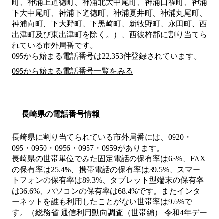
町、神浦上道徳町、神浦北大中尾町、神浦口福町、神浦
下大中尾町、神浦下道徳町、神浦夏井町、神浦丸尾町、
神浦向町、下大野町、下黒崎町、新牧野町、永田町、西
出津町及び東出津町を除く。）、西彼杵郡
に割り当てら
れている市外局番です。
095から始まる電話番号は22,353件登録されています。
095から始まる電話番号一覧をみる
長崎県の電話番号情報
長崎県に割り当てられている市外局番には、0920・
095・0950・0956・0957・0959があります。
長崎県の世帯単位でみた固定電話の保有率は63%、FAX
の保有率は25.4%、携帯電話の保有率は39.5%、スマー
トフォンの保有率は89.3%、タブレット型端末の保有率
は36.6%、パソコンの保有率は68.4%です。またインタ
ーネットを誰も利用したことがない世帯率は9.6%で
す。（総務省 通信利用動向調査（世帯編） 令和4年デー