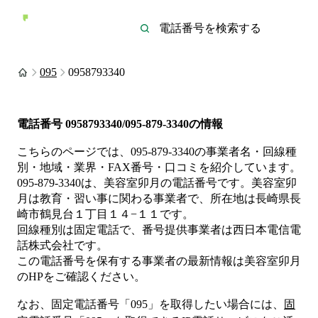
095
0958793340
電話番号
0958793340/095-879-3340
の情報
こちらのページでは、
095-879-3340
の事業者名・回線種
別・地域・業界・FAX番号・口コミを紹介しています。
095-879-3340
は、
美容室卯月
の電話番号です。
美容室卯
月は
教育・習い事
に関わる事業者
で、所在地は長崎県長
崎市鶴見台１丁目１４−１１
です。
回線種別は
固定電話
で、番号提供事業者は
西日本電信電
話株式会社
です。
この電話番号を保有する事業者の最新情報は
美容室卯月
のHP
をご確認ください。
なお、固定電話番号「
095
」を取得したい場合には、
固