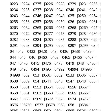
0223
0224
0225
0226
0228
0229
023
0233
0234
0235
0237
0238
024
0240
0241
0242
0243
0244
0246
0247
0248
025
0250
0254
0255
0256
0257
0258
0259
026
0260
0261
0263
0264
0265
0266
0267
0268
0269
027
0270
0274
0276
0277
0278
0279
028
0280
0282
0283
0284
0285
0287
0288
0289
029
0291
0293
0294
0295
0296
0297
0299
03
04
042
0422
0428
043
0436
0438
0439
044
045
046
0460
0463
0465
0466
0467
047
0470
0475
0476
0478
0479
048
0480
049
0493
0494
0495
04992
04994
04996
04998
052
053
0531
0532
0533
0536
0537
0538
0539
054
0544
0545
0547
0548
055
0550
0551
0553
0554
0555
0556
0557
0558
0561
0562
0563
0564
0565
0566
0567
0568
0569
0572
0573
0574
0575
0576
05769
0577
0578
058
0581
0584
0585
0586
0587
059
0594
0595
0596
0597