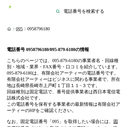
095
0958796180
電話番号
0958796180/095-879-6180
の情報
こちらのページでは、
095-879-6180
の事業者名・回線種
別・地域・業界・FAX番号・口コミを紹介しています。
095-879-6180
は、
有限会社アーティー
の電話番号です。
有限会社アーティーは
ビジネス
に関わる事業者
で、所在
地は長崎県長崎市上戸町１丁目１１−３
です。
回線種別は
固定電話
で、番号提供事業者は
西日本電信電
話株式会社
です。
この電話番号を保有する事業者の最新情報は
有限会社ア
ーティー
のHP
をご確認ください。
なお、固定電話番号「
095
」を取得したい場合には、
固