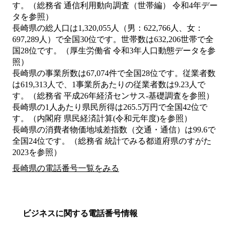
す。（総務省 通信利用動向調査（世帯編） 令和4年デー
タを参照）
長崎県の総人口は1,320,055人（男：622,766人、女：
697,289人）で全国30位です。世帯数は632,206世帯で全
国28位です。（厚生労働省 令和3年人口動態データを参
照）
長崎県の事業所数は67,074件で全国28位です。従業者数
は619,313人で、1事業所あたりの従業者数は9.23人で
す。（総務省 平成26年経済センサス‐基礎調査を参照）
長崎県の1人あたり県民所得は265.5万円で全国42位で
す。（内閣府 県民経済計算(令和元年度)を参照）
長崎県の消費者物価地域差指数（交通・通信）は99.6で
全国24位です。（総務省 統計でみる都道府県のすがた
2023を参照）
長崎県の電話番号一覧をみる
ビジネスに関する電話番号情報