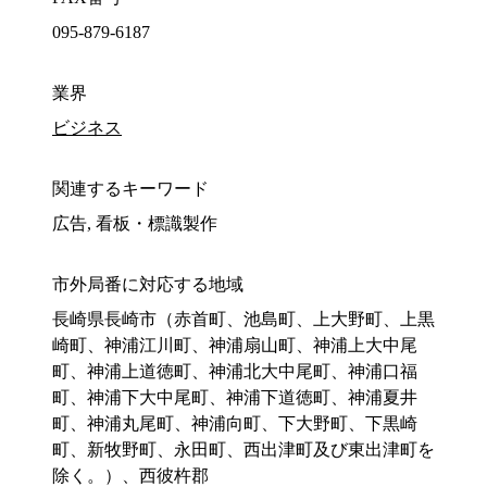
095-879-6187
業界
ビジネス
関連するキーワード
広告, 看板・標識製作
市外局番に対応する地域
長崎県長崎市（赤首町、池島町、上大野町、上黒
崎町、神浦江川町、神浦扇山町、神浦上大中尾
町、神浦上道徳町、神浦北大中尾町、神浦口福
町、神浦下大中尾町、神浦下道徳町、神浦夏井
町、神浦丸尾町、神浦向町、下大野町、下黒崎
町、新牧野町、永田町、西出津町及び東出津町を
除く。）、西彼杵郡