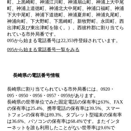
町、上黒崎町、神浦江川町、神浦扇山町、神浦上大中尾
町、神浦上道徳町、神浦北大中尾町、神浦口福町、神浦
下大中尾町、神浦下道徳町、神浦夏井町、神浦丸尾町、
神浦向町、下大野町、下黒崎町、新牧野町、永田町、西
出津町及び東出津町を除く。）、西彼杵郡
に割り当てら
れている市外局番です。
095から始まる電話番号は22,353件登録されています。
095から始まる電話番号一覧をみる
長崎県の電話番号情報
長崎県に割り当てられている市外局番には、0920・
095・0950・0956・0957・0959があります。
長崎県の世帯単位でみた固定電話の保有率は63%、FAX
の保有率は25.4%、携帯電話の保有率は39.5%、スマー
トフォンの保有率は89.3%、タブレット型端末の保有率
は36.6%、パソコンの保有率は68.4%です。またインタ
ーネットを誰も利用したことがない世帯率は9.6%で