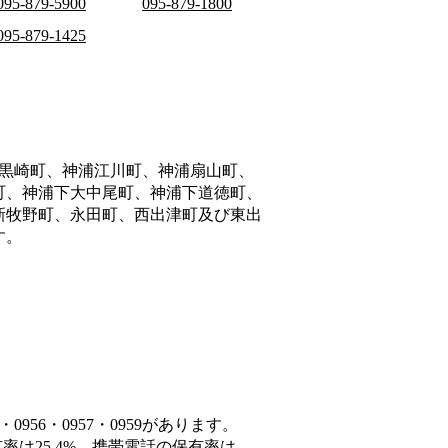
095-879-5900
095-879-1800
095-879-1425
黒崎町、神浦江川町、神浦扇山町、
町、神浦下大中尾町、神浦下道徳町、
新牧野町、永田町、西出津町及び東出
す。
956・0957・0959があります。
率は25.4%、携帯電話の保有率は