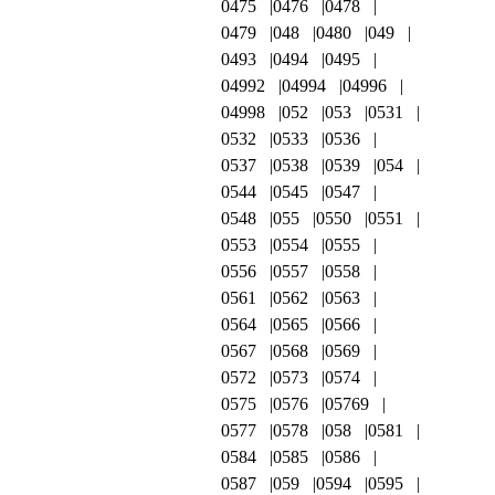
0475
0476
0478
0479
048
0480
049
0493
0494
0495
04992
04994
04996
04998
052
053
0531
0532
0533
0536
0537
0538
0539
054
0544
0545
0547
0548
055
0550
0551
0553
0554
0555
0556
0557
0558
0561
0562
0563
0564
0565
0566
0567
0568
0569
0572
0573
0574
0575
0576
05769
0577
0578
058
0581
0584
0585
0586
0587
059
0594
0595