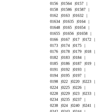
0156
01564
0157
0158
01586
01587
0162
0163
01632
01634
01635
0164
01648
0165
01654
01655
01656
01658
0166
0167
017
0172
0173
0174
0175
0176
0178
0179
018
0182
0183
0184
0185
0186
0187
019
0191
0192
0193
0194
0195
0197
0198
022
0220
0223
0224
0225
0226
0228
0229
023
0233
0234
0235
0237
0238
024
0240
0241
0242
0243
0244