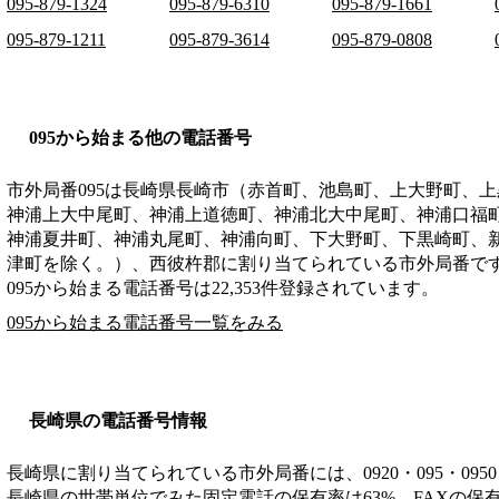
095-879-1324
095-879-6310
095-879-1661
095-879-1211
095-879-3614
095-879-0808
095から始まる他の電話番号
市外局番
095
は
長崎県長崎市（赤首町、池島町、上大野町、上
神浦上大中尾町、神浦上道徳町、神浦北大中尾町、神浦口福
神浦夏井町、神浦丸尾町、神浦向町、下大野町、下黒崎町、
津町を除く。）、西彼杵郡
に割り当てられている市外局番で
095から始まる電話番号は22,353件登録されています。
095から始まる電話番号一覧をみる
長崎県の電話番号情報
長崎県に割り当てられている市外局番には、0920・095・0950・0
長崎県の世帯単位でみた固定電話の保有率は63%、FAXの保有