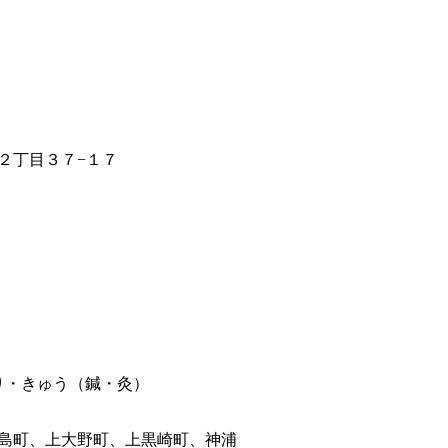
２丁目３７−１７
り・きゅう（鍼・灸）
島町、上大野町、上黒崎町、神浦