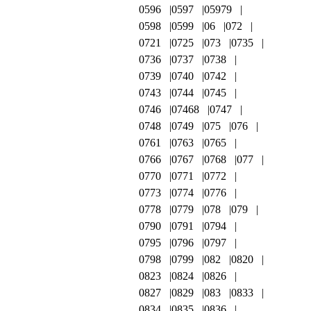
0596
0597
05979
0598
0599
06
072
0721
0725
073
0735
0736
0737
0738
0739
0740
0742
0743
0744
0745
0746
07468
0747
0748
0749
075
076
0761
0763
0765
0766
0767
0768
077
0770
0771
0772
0773
0774
0776
0778
0779
078
079
0790
0791
0794
0795
0796
0797
0798
0799
082
0820
0823
0824
0826
0827
0829
083
0833
0834
0835
0836