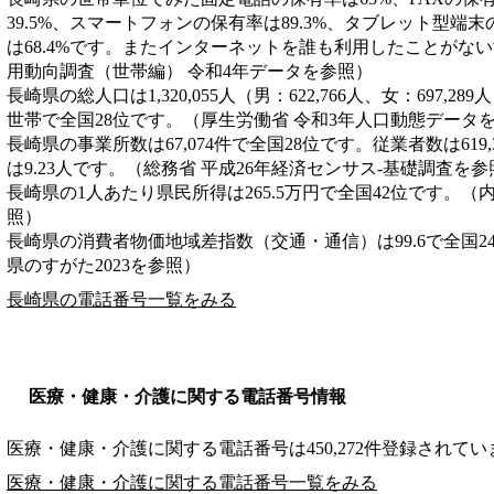
39.5%、スマートフォンの保有率は89.3%、タブレット型端末
は68.4%です。またインターネットを誰も利用したことがない
用動向調査（世帯編） 令和4年データを参照）
長崎県の総人口は1,320,055人（男：622,766人、女：697,28
世帯で全国28位です。（厚生労働省 令和3年人口動態データ
長崎県の事業所数は67,074件で全国28位です。従業者数は619
は9.23人です。（総務省 平成26年経済センサス‐基礎調査を参
長崎県の1人あたり県民所得は265.5万円で全国42位です。（
照）
長崎県の消費者物価地域差指数（交通・通信）は99.6で全国2
県のすがた2023を参照）
長崎県の電話番号一覧をみる
医療・健康・介護に関する電話番号情報
医療・健康・介護に関する電話番号は450,272件登録されてい
医療・健康・介護に関する電話番号一覧をみる