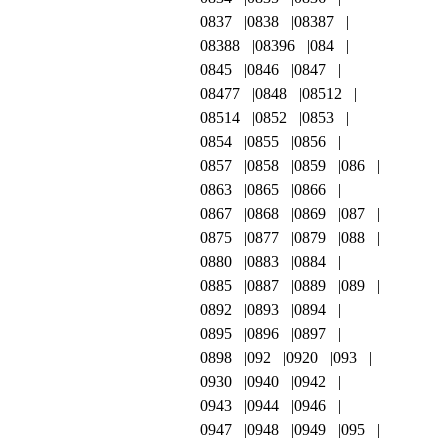
0837
0838
08387
08388
08396
084
0845
0846
0847
08477
0848
08512
08514
0852
0853
0854
0855
0856
0857
0858
0859
086
0863
0865
0866
0867
0868
0869
087
0875
0877
0879
088
0880
0883
0884
0885
0887
0889
089
0892
0893
0894
0895
0896
0897
0898
092
0920
093
0930
0940
0942
0943
0944
0946
0947
0948
0949
095