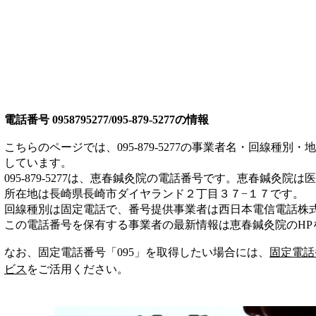
電話番号
0958795277/095-879-5277
の情報
こちらのページでは、
095-879-5277
の事業者名・回線種別・地
しています。
095-879-5277
は、
恵春鍼灸院
の電話番号です。
恵春鍼灸院は
医
所在地は長崎県長崎市ダイヤランド２丁目３７−１７
です。
回線種別は
固定電話
で、番号提供事業者は
西日本電信電話株
この電話番号を保有する事業者の最新情報は
恵春鍼灸院
のHP
なお、固定電話番号「
095
」を取得したい場合には、
固定電話
ビス
をご活用ください。