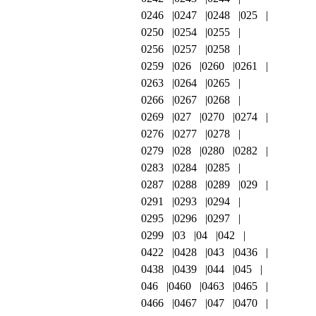
0246
0247
0248
025
0250
0254
0255
0256
0257
0258
0259
026
0260
0261
0263
0264
0265
0266
0267
0268
0269
027
0270
0274
0276
0277
0278
0279
028
0280
0282
0283
0284
0285
0287
0288
0289
029
0291
0293
0294
0295
0296
0297
0299
03
04
042
0422
0428
043
0436
0438
0439
044
045
046
0460
0463
0465
0466
0467
047
0470