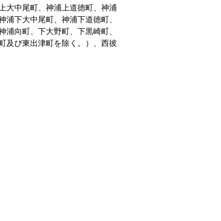
上大中尾町、神浦上道徳町、神浦
神浦下大中尾町、神浦下道徳町、
神浦向町、下大野町、下黒崎町、
町及び東出津町を除く。）、西彼