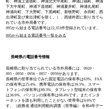
町、神浦上道徳町、神浦北大中尾町、神浦口福町、神浦
下大中尾町、神浦下道徳町、神浦夏井町、神浦丸尾町、
神浦向町、下大野町、下黒崎町、新牧野町、永田町、西
出津町及び東出津町を除く。）、西彼杵郡
に割り当てら
れている市外局番です。
095から始まる電話番号は22,353件登録されています。
095から始まる電話番号一覧をみる
長崎県の電話番号情報
長崎県に割り当てられている市外局番には、0920・
095・0950・0956・0957・0959があります。
長崎県の世帯単位でみた固定電話の保有率は63%、FAX
の保有率は25.4%、携帯電話の保有率は39.5%、スマー
トフォンの保有率は89.3%、タブレット型端末の保有率
は36.6%、パソコンの保有率は68.4%です。またインタ
ーネットを誰も利用したことがない世帯率は9.6%で
す。（総務省 通信利用動向調査（世帯編） 令和4年デー