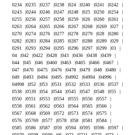
0234
0235
0237
0238
024
0240
0241
0242
0243
0244
0246
0247
0248
025
0250
0254
0255
0256
0257
0258
0259
026
0260
0261
0263
0264
0265
0266
0267
0268
0269
027
0270
0274
0276
0277
0278
0279
028
0280
0282
0283
0284
0285
0287
0288
0289
029
0291
0293
0294
0295
0296
0297
0299
03
04
042
0422
0428
043
0436
0438
0439
044
045
046
0460
0463
0465
0466
0467
047
0470
0475
0476
0478
0479
048
0480
049
0493
0494
0495
04992
04994
04996
04998
052
053
0531
0532
0533
0536
0537
0538
0539
054
0544
0545
0547
0548
055
0550
0551
0553
0554
0555
0556
0557
0558
0561
0562
0563
0564
0565
0566
0567
0568
0569
0572
0573
0574
0575
0576
05769
0577
0578
058
0581
0584
0585
0586
0587
059
0594
0595
0596
0597
05979
0598
0599
06
072
0721
0725
073