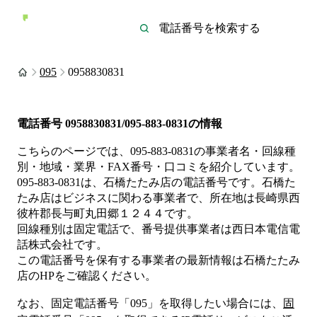
095
0958830831
電話番号
0958830831/095-883-0831
の情報
こちらのページでは、
095-883-0831
の事業者名・回線種
別・地域・業界・FAX番号・口コミを紹介しています。
095-883-0831
は、
石橋たたみ店
の電話番号です。
石橋た
たみ店は
ビジネス
に関わる事業者
で、所在地は長崎県西
彼杵郡長与町丸田郷１２４４
です。
回線種別は
固定電話
で、番号提供事業者は
西日本電信電
話株式会社
です。
この電話番号を保有する事業者の最新情報は
石橋たたみ
店
のHP
をご確認ください。
なお、固定電話番号「
095
」を取得したい場合には、
固