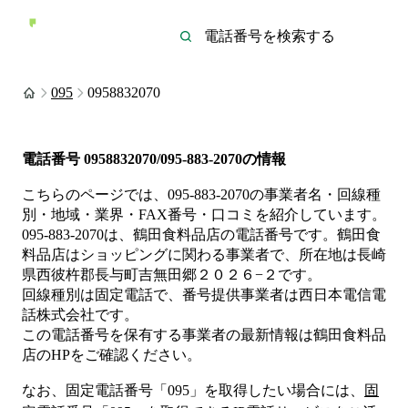
095
0958832070
電話番号
0958832070/095-883-2070
の情報
こちらのページでは、
095-883-2070
の事業者名・回線種
別・地域・業界・FAX番号・口コミを紹介しています。
095-883-2070
は、
鶴田食料品店
の電話番号です。
鶴田食
料品店は
ショッピング
に関わる事業者
で、所在地は長崎
県西彼杵郡長与町吉無田郷２０２６−２
です。
回線種別は
固定電話
で、番号提供事業者は
西日本電信電
話株式会社
です。
この電話番号を保有する事業者の最新情報は
鶴田食料品
店
のHP
をご確認ください。
なお、固定電話番号「
095
」を取得したい場合には、
固