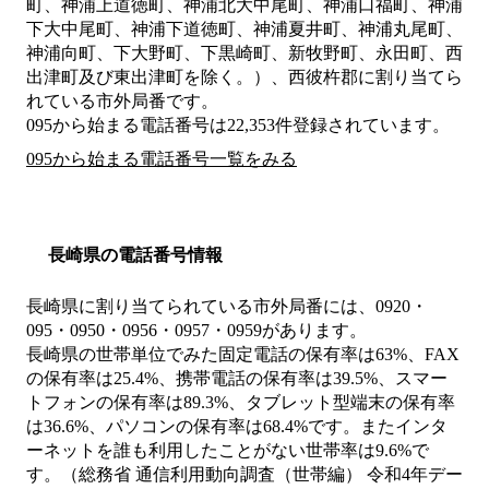
町、神浦上道徳町、神浦北大中尾町、神浦口福町、神浦
下大中尾町、神浦下道徳町、神浦夏井町、神浦丸尾町、
神浦向町、下大野町、下黒崎町、新牧野町、永田町、西
出津町及び東出津町を除く。）、西彼杵郡
に割り当てら
れている市外局番です。
095から始まる電話番号は22,353件登録されています。
095から始まる電話番号一覧をみる
長崎県の電話番号情報
長崎県に割り当てられている市外局番には、0920・
095・0950・0956・0957・0959があります。
長崎県の世帯単位でみた固定電話の保有率は63%、FAX
の保有率は25.4%、携帯電話の保有率は39.5%、スマー
トフォンの保有率は89.3%、タブレット型端末の保有率
は36.6%、パソコンの保有率は68.4%です。またインタ
ーネットを誰も利用したことがない世帯率は9.6%で
す。（総務省 通信利用動向調査（世帯編） 令和4年デー