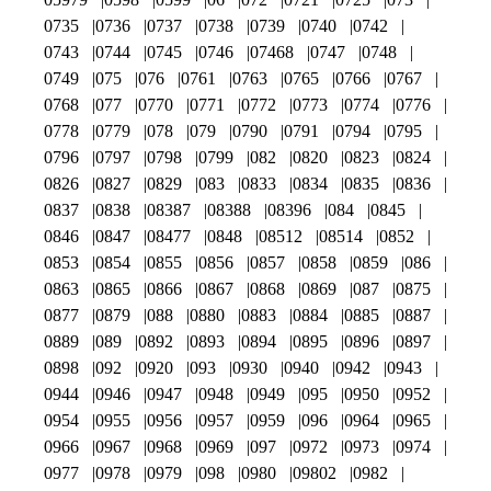
0735
0736
0737
0738
0739
0740
0742
0743
0744
0745
0746
07468
0747
0748
0749
075
076
0761
0763
0765
0766
0767
0768
077
0770
0771
0772
0773
0774
0776
0778
0779
078
079
0790
0791
0794
0795
0796
0797
0798
0799
082
0820
0823
0824
0826
0827
0829
083
0833
0834
0835
0836
0837
0838
08387
08388
08396
084
0845
0846
0847
08477
0848
08512
08514
0852
0853
0854
0855
0856
0857
0858
0859
086
0863
0865
0866
0867
0868
0869
087
0875
0877
0879
088
0880
0883
0884
0885
0887
0889
089
0892
0893
0894
0895
0896
0897
0898
092
0920
093
0930
0940
0942
0943
0944
0946
0947
0948
0949
095
0950
0952
0954
0955
0956
0957
0959
096
0964
0965
0966
0967
0968
0969
097
0972
0973
0974
0977
0978
0979
098
0980
09802
0982