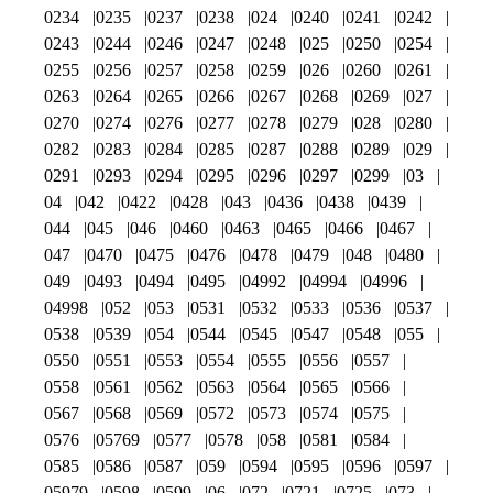
0234
0235
0237
0238
024
0240
0241
0242
0243
0244
0246
0247
0248
025
0250
0254
0255
0256
0257
0258
0259
026
0260
0261
0263
0264
0265
0266
0267
0268
0269
027
0270
0274
0276
0277
0278
0279
028
0280
0282
0283
0284
0285
0287
0288
0289
029
0291
0293
0294
0295
0296
0297
0299
03
04
042
0422
0428
043
0436
0438
0439
044
045
046
0460
0463
0465
0466
0467
047
0470
0475
0476
0478
0479
048
0480
049
0493
0494
0495
04992
04994
04996
04998
052
053
0531
0532
0533
0536
0537
0538
0539
054
0544
0545
0547
0548
055
0550
0551
0553
0554
0555
0556
0557
0558
0561
0562
0563
0564
0565
0566
0567
0568
0569
0572
0573
0574
0575
0576
05769
0577
0578
058
0581
0584
0585
0586
0587
059
0594
0595
0596
0597
05979
0598
0599
06
072
0721
0725
073