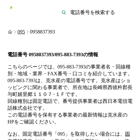
095
0958837393
電話番号
0958837393/095-883-7393
の情報
こちらのページでは、
095-883-7393
の事業者名・回線種
別・地域・業界・FAX番号・口コミを紹介しています。
095-883-7393
は、
克水産
の電話番号です。
克水産は
ショ
ッピング
に関わる事業者
で、所在地は長崎県西彼杵郡長
与町嬉里郷１１０７−１Ｆ
です。
回線種別は
固定電話
で、番号提供事業者は
西日本電信電
話株式会社
です。
この電話番号を保有する事業者の最新情報は
克水産
の
HP
をご確認ください。
なお、固定電話番号「
095
」を取得したい場合には、
固