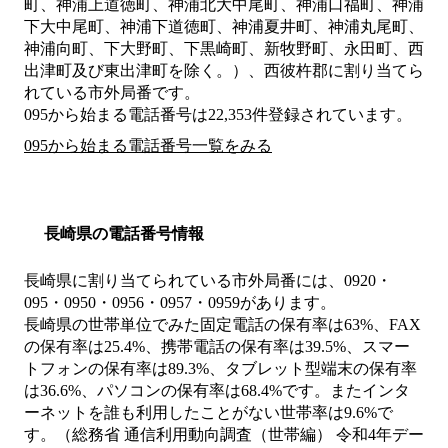
町、神浦上道徳町、神浦北大中尾町、神浦口福町、神浦
下大中尾町、神浦下道徳町、神浦夏井町、神浦丸尾町、
神浦向町、下大野町、下黒崎町、新牧野町、永田町、西
出津町及び東出津町を除く。）、西彼杵郡
に割り当てら
れている市外局番です。
095から始まる電話番号は22,353件登録されています。
095から始まる電話番号一覧をみる
長崎県の電話番号情報
長崎県に割り当てられている市外局番には、0920・
095・0950・0956・0957・0959があります。
長崎県の世帯単位でみた固定電話の保有率は63%、FAX
の保有率は25.4%、携帯電話の保有率は39.5%、スマー
トフォンの保有率は89.3%、タブレット型端末の保有率
は36.6%、パソコンの保有率は68.4%です。またインタ
ーネットを誰も利用したことがない世帯率は9.6%で
す。（総務省 通信利用動向調査（世帯編） 令和4年デー