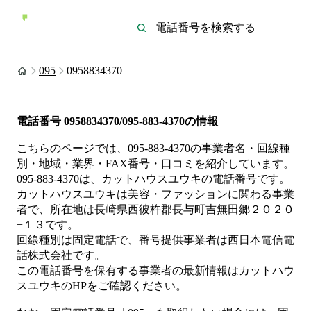
095
0958834370
電話番号
0958834370/095-883-4370
の情報
こちらのページでは、
095-883-4370
の事業者名・回線種
別・地域・業界・FAX番号・口コミを紹介しています。
095-883-4370
は、
カットハウスユウキ
の電話番号です。
カットハウスユウキは
美容・ファッション
に関わる事業
者
で、所在地は長崎県西彼杵郡長与町吉無田郷２０２０
−１３
です。
回線種別は
固定電話
で、番号提供事業者は
西日本電信電
話株式会社
です。
この電話番号を保有する事業者の最新情報は
カットハウ
スユウキ
のHP
をご確認ください。