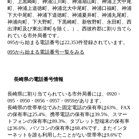
町、上黒崎町、神浦江川町、神浦扇山町、神浦上大中尾
町、神浦上道徳町、神浦北大中尾町、神浦口福町、神浦
下大中尾町、神浦下道徳町、神浦夏井町、神浦丸尾町、
神浦向町、下大野町、下黒崎町、新牧野町、永田町、西
出津町及び東出津町を除く。）、西彼杵郡
に割り当てら
れている市外局番です。
095から始まる電話番号は22,353件登録されています。
095から始まる電話番号一覧をみる
長崎県の電話番号情報
長崎県に割り当てられている市外局番には、0920・
095・0950・0956・0957・0959があります。
長崎県の世帯単位でみた固定電話の保有率は63%、FAX
の保有率は25.4%、携帯電話の保有率は39.5%、スマー
トフォンの保有率は89.3%、タブレット型端末の保有率
は36.6%、パソコンの保有率は68.4%です。またインタ
ーネットを誰も利用したことがない世帯率は9.6%で