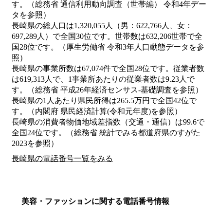
す。（総務省 通信利用動向調査（世帯編） 令和4年デー
タを参照）
長崎県の総人口は1,320,055人（男：622,766人、女：
697,289人）で全国30位です。世帯数は632,206世帯で全
国28位です。（厚生労働省 令和3年人口動態データを参
照）
長崎県の事業所数は67,074件で全国28位です。従業者数
は619,313人で、1事業所あたりの従業者数は9.23人で
す。（総務省 平成26年経済センサス‐基礎調査を参照）
長崎県の1人あたり県民所得は265.5万円で全国42位で
す。（内閣府 県民経済計算(令和元年度)を参照）
長崎県の消費者物価地域差指数（交通・通信）は99.6で
全国24位です。（総務省 統計でみる都道府県のすがた
2023を参照）
長崎県の電話番号一覧をみる
美容・ファッションに関する電話番号情報