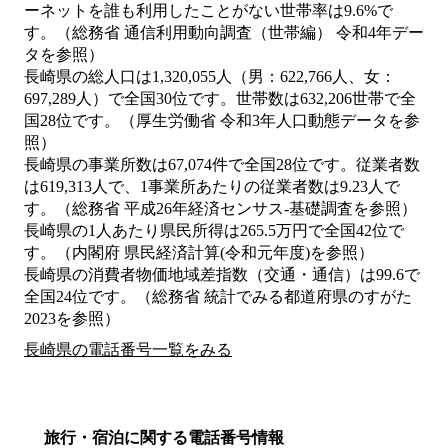
ーネットを誰も利用したことがない世帯率は9.6%で
す。（総務省 通信利用動向調査（世帯編） 令和4年デー
タを参照）
長崎県の総人口は1,320,055人（男：622,766人、女：
697,289人）で全国30位です。世帯数は632,206世帯で全
国28位です。（厚生労働省 令和3年人口動態データを参
照）
長崎県の事業所数は67,074件で全国28位です。従業者数
は619,313人で、1事業所あたりの従業者数は9.23人で
す。（総務省 平成26年経済センサス‐基礎調査を参照）
長崎県の1人あたり県民所得は265.5万円で全国42位で
す。（内閣府 県民経済計算(令和元年度)を参照）
長崎県の消費者物価地域差指数（交通・通信）は99.6で
全国24位です。（総務省 統計でみる都道府県のすがた
2023を参照）
長崎県の電話番号一覧をみる
旅行・宿泊に関する電話番号情報