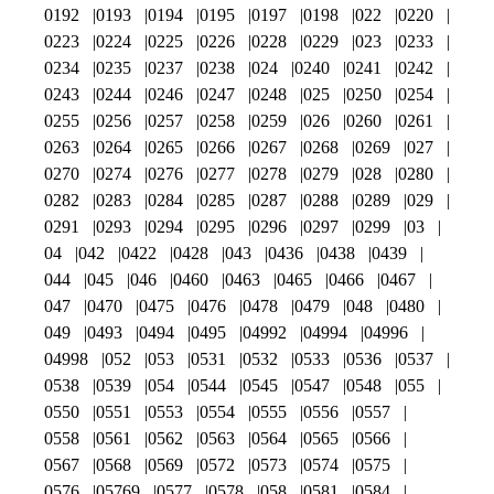
0192
0193
0194
0195
0197
0198
022
0220
0223
0224
0225
0226
0228
0229
023
0233
0234
0235
0237
0238
024
0240
0241
0242
0243
0244
0246
0247
0248
025
0250
0254
0255
0256
0257
0258
0259
026
0260
0261
0263
0264
0265
0266
0267
0268
0269
027
0270
0274
0276
0277
0278
0279
028
0280
0282
0283
0284
0285
0287
0288
0289
029
0291
0293
0294
0295
0296
0297
0299
03
04
042
0422
0428
043
0436
0438
0439
044
045
046
0460
0463
0465
0466
0467
047
0470
0475
0476
0478
0479
048
0480
049
0493
0494
0495
04992
04994
04996
04998
052
053
0531
0532
0533
0536
0537
0538
0539
054
0544
0545
0547
0548
055
0550
0551
0553
0554
0555
0556
0557
0558
0561
0562
0563
0564
0565
0566
0567
0568
0569
0572
0573
0574
0575
0576
05769
0577
0578
058
0581
0584