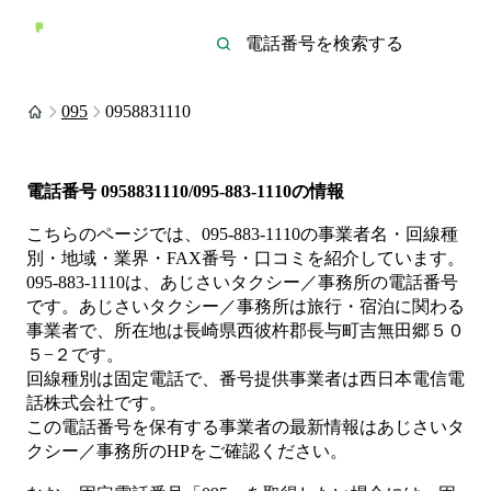
095
0958831110
電話番号
0958831110/095-883-1110
の情報
こちらのページでは、
095-883-1110
の事業者名・回線種
別・地域・業界・FAX番号・口コミを紹介しています。
095-883-1110
は、
あじさいタクシー／事務所
の電話番号
です。
あじさいタクシー／事務所は
旅行・宿泊
に関わる
事業者
で、所在地は長崎県西彼杵郡長与町吉無田郷５０
５−２
です。
回線種別は
固定電話
で、番号提供事業者は
西日本電信電
話株式会社
です。
この電話番号を保有する事業者の最新情報は
あじさいタ
クシー／事務所
のHP
をご確認ください。