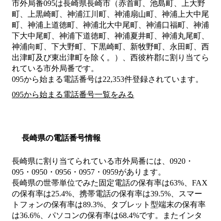
市外局番
095
は
長崎県長崎市（赤首町、池島町、上大野
町、上黒崎町、神浦江川町、神浦扇山町、神浦上大中尾
町、神浦上道徳町、神浦北大中尾町、神浦口福町、神浦
下大中尾町、神浦下道徳町、神浦夏井町、神浦丸尾町、
神浦向町、下大野町、下黒崎町、新牧野町、永田町、西
出津町及び東出津町を除く。）、西彼杵郡
に割り当てら
れている市外局番です。
095から始まる電話番号は22,353件登録されています。
095から始まる電話番号一覧をみる
長崎県の電話番号情報
長崎県に割り当てられている市外局番には、0920・
095・0950・0956・0957・0959があります。
長崎県の世帯単位でみた固定電話の保有率は63%、FAX
の保有率は25.4%、携帯電話の保有率は39.5%、スマー
トフォンの保有率は89.3%、タブレット型端末の保有率
は36.6%、パソコンの保有率は68.4%です。またインタ