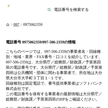
097
0975062359
電話番号
0975062359/097-506-2359
の情報
こちらのページでは、
097-506-2359
の事業者名・回線種
別・地域・業界・FAX番号・口コミを紹介しています。
097-506-2359
は、
大分県庁／総務部／財政課／予算第四
班
の電話番号です。
大分県庁／総務部／財政課／予算第
四班は
公共機関・団体
に関わる事業者
で、所在地は大分
県大分市大手町３丁目１−１
です。
回線種別は
固定電話
で、番号提供事業者は
ソフトバンク
株式会社
です。
この電話番号を保有する事業者の最新情報は
大分県庁／
総務部／財政課／予算第四班
のHP
をご確認ください。