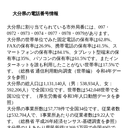
大分県の電話番号情報
大分県に割り当てられている市外局番には、097・
0972・0973・0974・0977・0978・0979があります。
大分県の世帯単位でみた固定電話の保有率は62.8%、
FAXの保有率は26.9%、携帯電話の保有率は41.5%、ス
マートフォンの保有率は84.1%、タブレット型端末の保
有率は35%、パソコンの保有率は61.5%です。またイン
ターネットを誰も利用したことがない世帯率は17.5%で
す。（総務省 通信利用動向調査（世帯編） 令和4年デー
タを参照）
大分県の総人口は1,131,140人（男：538,934人、女：
592,206人）で全国33位です。世帯数は542,048世帯で全
国32位です。（厚生労働省 令和3年人口動態データを参
照）
大分県の事業所数は57,778件で全国34位です。従業者数
は532,704人で、1事業所あたりの従業者数は9.22人で
す。（総務省 平成26年経済センサス‐基礎調査を参照）
大分県の1人あたり県民所得は269.5万円で全国40位で