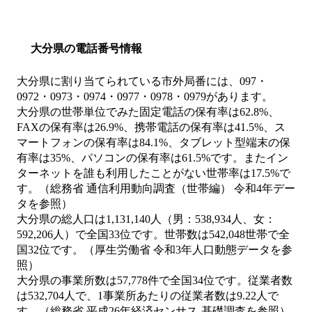
大分県の電話番号情報
大分県に割り当てられている市外局番には、097・
0972・0973・0974・0977・0978・0979があります。
大分県の世帯単位でみた固定電話の保有率は62.8%、
FAXの保有率は26.9%、携帯電話の保有率は41.5%、ス
マートフォンの保有率は84.1%、タブレット型端末の保
有率は35%、パソコンの保有率は61.5%です。またイン
ターネットを誰も利用したことがない世帯率は17.5%で
す。（総務省 通信利用動向調査（世帯編） 令和4年デー
タを参照）
大分県の総人口は1,131,140人（男：538,934人、女：
592,206人）で全国33位です。世帯数は542,048世帯で全
国32位です。（厚生労働省 令和3年人口動態データを参
照）
大分県の事業所数は57,778件で全国34位です。従業者数
は532,704人で、1事業所あたりの従業者数は9.22人で
す。（総務省 平成26年経済センサス‐基礎調査を参照）