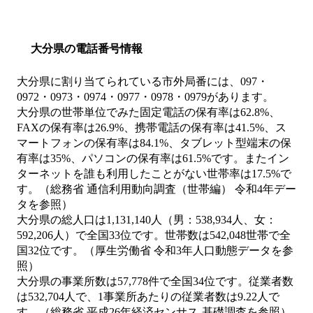
大分県の電話番号情報
大分県に割り当てられている市外局番には、097・
0972・0973・0974・0977・0978・0979があります。
大分県の世帯単位でみた固定電話の保有率は62.8%、
FAXの保有率は26.9%、携帯電話の保有率は41.5%、ス
マートフォンの保有率は84.1%、タブレット型端末の保
有率は35%、パソコンの保有率は61.5%です。またイン
ターネットを誰も利用したことがない世帯率は17.5%で
す。（総務省 通信利用動向調査（世帯編） 令和4年デー
タを参照）
大分県の総人口は1,131,140人（男：538,934人、女：
592,206人）で全国33位です。世帯数は542,048世帯で全
国32位です。（厚生労働省 令和3年人口動態データを参
照）
大分県の事業所数は57,778件で全国34位です。従業者数
は532,704人で、1事業所あたりの従業者数は9.22人で
す。（総務省 平成26年経済センサス‐基礎調査を参照）