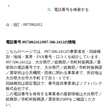
097
0975062412
電話番号
0975062412/097-506-2412
の情報
こちらのページでは、
097-506-2412
の事業者名・回線種
別・地域・業界・FAX番号・口コミを紹介しています。
097-506-2412
は、
大分県庁／総務部／市町村振興課／選
挙班
の電話番号です。
大分県庁／総務部／市町村振興課
／選挙班は
公共機関・団体
に関わる事業者
で、所在地は
大分県大分市大手町３丁目１−１
です。
回線種別は
固定電話
で、番号提供事業者は
ソフトバンク
株式会社
です。
この電話番号を保有する事業者の最新情報は
大分県庁／
総務部／市町村振興課／選挙班
のHP
をご確認くださ
い。