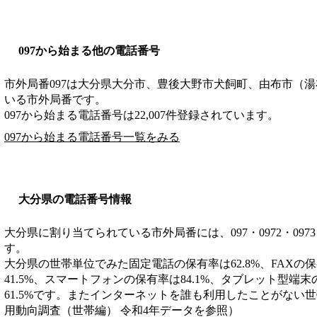
097から始まる他の電話番号
市外局番
097
は
大分県大分市、豊後大野市犬飼町、由布市（湯
いる市外局番です。
097から始まる電話番号は22,007件登録されています。
097から始まる電話番号一覧をみる
大分県の電話番号情報
大分県に割り当てられている市外局番には、097・0972・0973・09
す。
大分県の世帯単位でみた固定電話の保有率は62.8%、FAXの保
41.5%、スマートフォンの保有率は84.1%、タブレット型端
61.5%です。またインターネットを誰も利用したことがない世帯
用動向調査（世帯編） 令和4年データを参照）