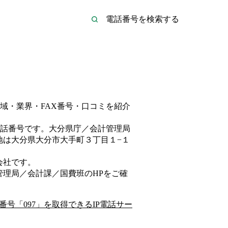
域・業界・FAX番号・口コミを紹介
話番号です。
大分県庁／会計管理局
地は大分県大分市大手町３丁目１−１
会社
です。
管理局／会計課／国費班
のHP
をご確
番号「
097
」を取得できるIP電話サー