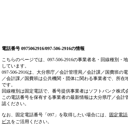
電話番号
0975062916/097-506-2916
の情報
こちらのページでは、
097-506-2916
の事業者名・回線種別・地
しています。
097-506-2916
は、
大分県庁／会計管理局／会計課／国費班
の電
／会計課／国費班は
公共機関・団体
に関わる事業者
で、所在
です。
回線種別は
固定電話
で、番号提供事業者は
ソフトバンク株式
この電話番号を保有する事業者の最新情報は
大分県庁／会計
認ください。
なお、固定電話番号「
097
」を取得したい場合には、
固定電話
ビス
をご活用ください。