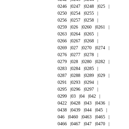
0246
0247
0248
025
0250
0254
0255
0256
0257
0258
0259
026
0260
0261
0263
0264
0265
0266
0267
0268
0269
027
0270
0274
0276
0277
0278
0279
028
0280
0282
0283
0284
0285
0287
0288
0289
029
0291
0293
0294
0295
0296
0297
0299
03
04
042
0422
0428
043
0436
0438
0439
044
045
046
0460
0463
0465
0466
0467
047
0470