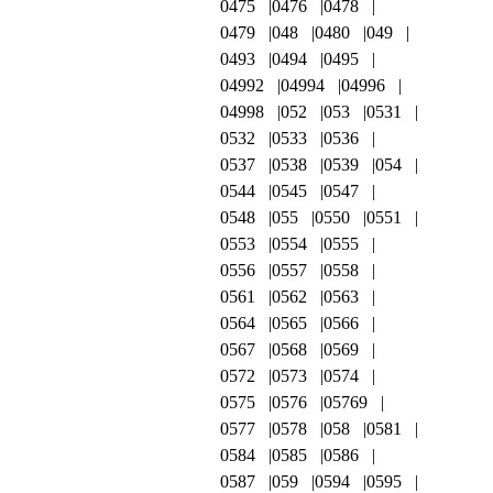
0475
0476
0478
0479
048
0480
049
0493
0494
0495
04992
04994
04996
04998
052
053
0531
0532
0533
0536
0537
0538
0539
054
0544
0545
0547
0548
055
0550
0551
0553
0554
0555
0556
0557
0558
0561
0562
0563
0564
0565
0566
0567
0568
0569
0572
0573
0574
0575
0576
05769
0577
0578
058
0581
0584
0585
0586
0587
059
0594
0595