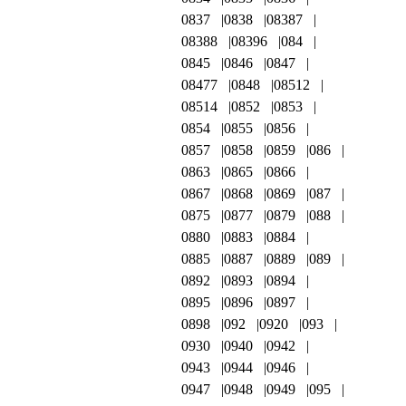
0837
0838
08387
08388
08396
084
0845
0846
0847
08477
0848
08512
08514
0852
0853
0854
0855
0856
0857
0858
0859
086
0863
0865
0866
0867
0868
0869
087
0875
0877
0879
088
0880
0883
0884
0885
0887
0889
089
0892
0893
0894
0895
0896
0897
0898
092
0920
093
0930
0940
0942
0943
0944
0946
0947
0948
0949
095