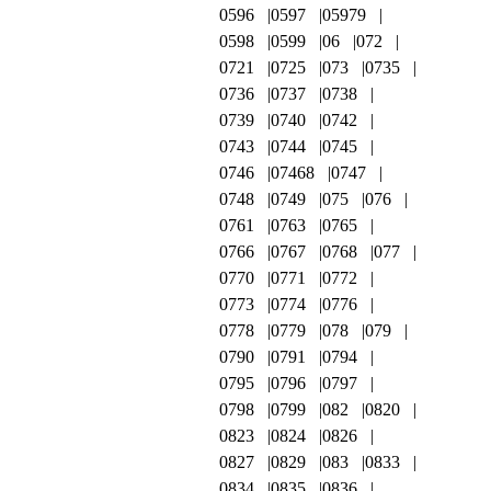
0596
0597
05979
0598
0599
06
072
0721
0725
073
0735
0736
0737
0738
0739
0740
0742
0743
0744
0745
0746
07468
0747
0748
0749
075
076
0761
0763
0765
0766
0767
0768
077
0770
0771
0772
0773
0774
0776
0778
0779
078
079
0790
0791
0794
0795
0796
0797
0798
0799
082
0820
0823
0824
0826
0827
0829
083
0833
0834
0835
0836