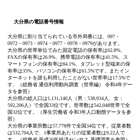
大分県の電話番号情報
大分県に割り当てられている市外局番には、097・
0972・0973・0974・0977・0978・0979があります。
大分県の世帯単位でみた固定電話の保有率は62.8%、
FAXの保有率は26.9%、携帯電話の保有率は41.5%、ス
マートフォンの保有率は84.1%、タブレット型端末の保
有率は35%、パソコンの保有率は61.5%です。またイン
ターネットを誰も利用したことがない世帯率は17.5%で
す。（総務省 通信利用動向調査（世帯編） 令和4年デー
タを参照）
大分県の総人口は1,131,140人（男：538,934人、女：
592,206人）で全国33位です。世帯数は542,048世帯で全
国32位です。（厚生労働省 令和3年人口動態データを参
照）
大分県の事業所数は57,778件で全国34位です。従業者数
は532,704人で、1事業所あたりの従業者数は9.22人で
す。（総務省 平成26年経済センサス‐基礎調査を参照）