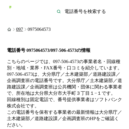
097
0975064573
電話番号
0975064573/097-506-4573
の情報
こちらのページでは、
097-506-4573
の事業者名・回線種
別・地域・業界・FAX番号・口コミを紹介しています。
097-506-4573
は、
大分県庁／土木建築部／道路建設課／
企画調査班
の電話番号です。
大分県庁／土木建築部／道
路建設課／企画調査班は
公共機関・団体
に関わる事業者
で、所在地は大分県大分市大手町３丁目１−１
です。
回線種別は
固定電話
で、番号提供事業者は
ソフトバンク
株式会社
です。
この電話番号を保有する事業者の最新情報は
大分県庁／
土木建築部／道路建設課／企画調査班
のHP
をご確認く
ださい。