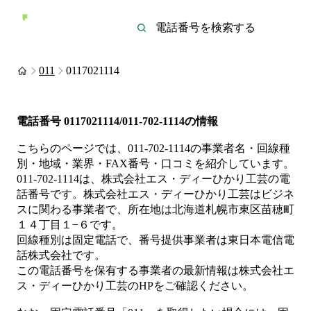
011
0117021114
電話番号
0117021114/011-702-1114
の情報
こちらのページでは、
011-702-1114
の事業者名・回線種
別・地域・業界・FAX番号・口コミを紹介しています。
011-702-1114
は、
株式会社エス・ディーひかり工芸
の電
話番号です。
株式会社エス・ディーひかり工芸は
ビジネ
ス
に関わる事業者
で、所在地は北海道札幌市東区苗穂町
１４丁目１−６
です。
回線種別は
固定電話
で、番号提供事業者は
東日本電信電
話株式会社
です。
この電話番号を保有する事業者の最新情報は
株式会社エ
ス・ディーひかり工芸
のHP
をご確認ください。