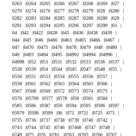
0263
0264
0265
0266
0267
0268
0269
027
0270
0274
0276
0277
0278
0279
028
0280
0282
0283
0284
0285
0287
0288
0289
029
0291
0293
0294
0295
0296
0297
0299
03
04
042
0422
0428
043
0436
0438
0439
044
045
046
0460
0463
0465
0466
0467
047
0470
0475
0476
0478
0479
048
0480
049
0493
0494
0495
04992
04994
04996
04998
052
053
0531
0532
0533
0536
0537
0538
0539
054
0544
0545
0547
0548
055
0550
0551
0553
0554
0555
0556
0557
0558
0561
0562
0563
0564
0565
0566
0567
0568
0569
0572
0573
0574
0575
0576
05769
0577
0578
058
0581
0584
0585
0586
0587
059
0594
0595
0596
0597
05979
0598
0599
06
072
0721
0725
073
0735
0736
0737
0738
0739
0740
0742
0743
0744
0745
0746
07468
0747
0748
0749
075
076
0761
0763
0765
0766
0767