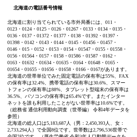
北海道の電話番号情報
北海道に割り当てられている市外局番には、011・
0123・0124・0125・0126・01267・0133・0134・0135・
0136・0137・01372・01377・0138・01392・01397・
01398・0142・0143・0144・0145・01456・01457・
0146・015・0152・0153・0154・01547・0155・01558・
0156・01564・0157・0158・01586・01587・0162・
0163・01632・01634・01635・0164・01648・0165・
01654・01655・01656・01658・0166・0167があります。
北海道の世帯単位でみた固定電話の保有率は55%、FAX
の保有率は32.4%、携帯電話の保有率は30.6%、スマー
トフォンの保有率は88%、タブレット型端末の保有率は
36.5%、パソコンの保有率は65.4%です。またインター
ネットを誰も利用したことがない世帯率は10.6%です。
（総務省 通信利用動向調査（世帯編） 令和4年データを
参照）
北海道の総人口は5,183,687人（男：2,450,393人、女：
2,733,294人）で全国8位です。世帯数は2,796,536世帯で
全国7位です。（厚生労働省 令和3年人口動態データを