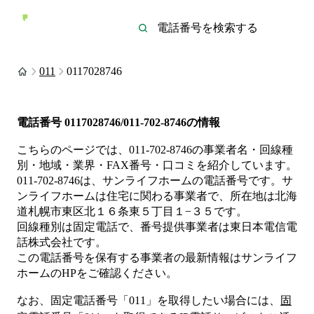
011
0117028746
電話番号
0117028746/011-702-8746
の情報
こちらのページでは、
011-702-8746
の事業者名・回線種
別・地域・業界・FAX番号・口コミを紹介しています。
011-702-8746
は、
サンライフホーム
の電話番号です。
サ
ンライフホームは
住宅
に関わる事業者
で、所在地は北海
道札幌市東区北１６条東５丁目１−３５
です。
回線種別は
固定電話
で、番号提供事業者は
東日本電信電
話株式会社
です。
この電話番号を保有する事業者の最新情報は
サンライフ
ホーム
のHP
をご確認ください。
なお、固定電話番号「
011
」を取得したい場合には、
固