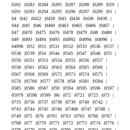
0282
0283
0284
0285
0287
0288
0289
029
0291
0293
0294
0295
0296
0297
0299
03
04
042
0422
0428
043
0436
0438
0439
044
045
046
0460
0463
0465
0466
0467
047
0470
0475
0476
0478
0479
048
0480
049
0493
0494
0495
04992
04994
04996
04998
052
053
0531
0532
0533
0536
0537
0538
0539
054
0544
0545
0547
0548
055
0550
0551
0553
0554
0555
0556
0557
0558
0561
0562
0563
0564
0565
0566
0567
0568
0569
0572
0573
0574
0575
0576
05769
0577
0578
058
0581
0584
0585
0586
0587
059
0594
0595
0596
0597
05979
0598
0599
06
072
0721
0725
073
0735
0736
0737
0738
0739
0740
0742
0743
0744
0745
0746
07468
0747
0748
0749
075
076
0761
0763
0765
0766
0767
0768
077
0770
0771
0772
0773
0774
0776
0778
0779
078
079
0790
0791
0794
0795