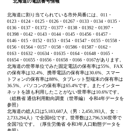
北海道の電話番号情報
北海道に割り当てられている市外局番には、011・
0123・0124・0125・0126・01267・0133・0134・0135・
0136・0137・01372・01377・0138・01392・01397・
01398・0142・0143・0144・0145・01456・01457・
0146・015・0152・0153・0154・01547・0155・01558・
0156・01564・0157・0158・01586・01587・0162・
0163・01632・01634・01635・0164・01648・0165・
01654・01655・01656・01658・0166・0167があります。
北海道の世帯単位でみた固定電話の保有率は55%、FAX
の保有率は32.4%、携帯電話の保有率は30.6%、スマー
トフォンの保有率は88%、タブレット型端末の保有率は
36.5%、パソコンの保有率は65.4%です。またインター
ネットを誰も利用したことがない世帯率は10.6%です。
（総務省 通信利用動向調査（世帯編） 令和4年データを
参照）
北海道の総人口は5,183,687人（男：2,450,393人、女：
2,733,294人）で全国8位です。世帯数は2,796,536世帯で
全国7位です。（厚生労働省 令和3年人口動態データを
参照）