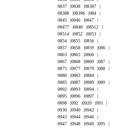
0837
0838
08387
08388
08396
084
0845
0846
0847
08477
0848
08512
08514
0852
0853
0854
0855
0856
0857
0858
0859
086
0863
0865
0866
0867
0868
0869
087
0875
0877
0879
088
0880
0883
0884
0885
0887
0889
089
0892
0893
0894
0895
0896
0897
0898
092
0920
093
0930
0940
0942
0943
0944
0946
0947
0948
0949
095