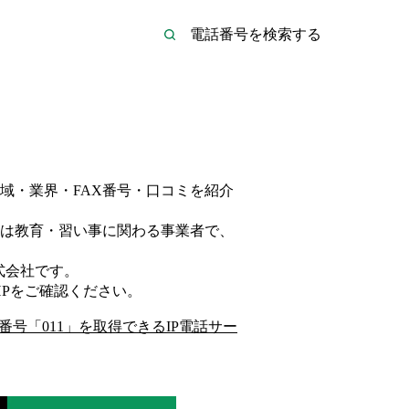
域・業界・FAX番号・口コミを紹介
は
教育・習い事
に関わる事業者
で、
式会社
です。
P
をご確認ください。
番号「
011
」を取得できるIP電話サー