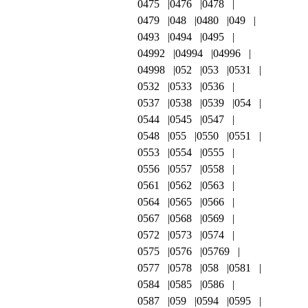
0475
0476
0478
0479
048
0480
049
0493
0494
0495
04992
04994
04996
04998
052
053
0531
0532
0533
0536
0537
0538
0539
054
0544
0545
0547
0548
055
0550
0551
0553
0554
0555
0556
0557
0558
0561
0562
0563
0564
0565
0566
0567
0568
0569
0572
0573
0574
0575
0576
05769
0577
0578
058
0581
0584
0585
0586
0587
059
0594
0595