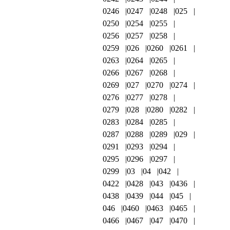
0246
0247
0248
025
0250
0254
0255
0256
0257
0258
0259
026
0260
0261
0263
0264
0265
0266
0267
0268
0269
027
0270
0274
0276
0277
0278
0279
028
0280
0282
0283
0284
0285
0287
0288
0289
029
0291
0293
0294
0295
0296
0297
0299
03
04
042
0422
0428
043
0436
0438
0439
044
045
046
0460
0463
0465
0466
0467
047
0470