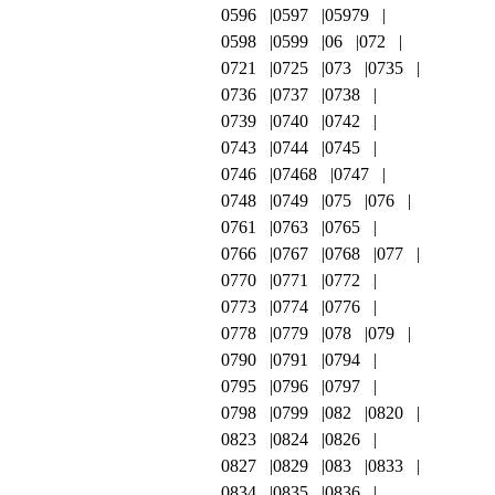
0596
0597
05979
0598
0599
06
072
0721
0725
073
0735
0736
0737
0738
0739
0740
0742
0743
0744
0745
0746
07468
0747
0748
0749
075
076
0761
0763
0765
0766
0767
0768
077
0770
0771
0772
0773
0774
0776
0778
0779
078
079
0790
0791
0794
0795
0796
0797
0798
0799
082
0820
0823
0824
0826
0827
0829
083
0833
0834
0835
0836