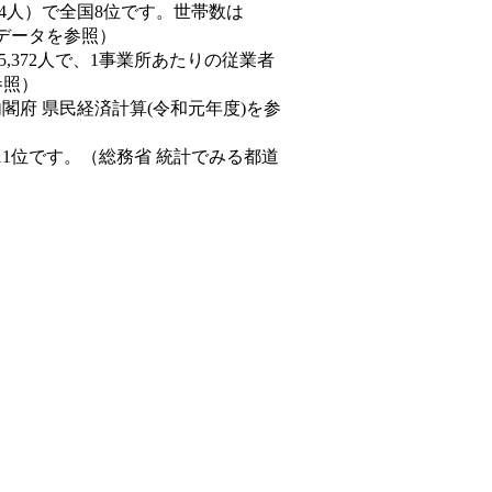
33,294人）で全国8位です。世帯数は
態データを参照）
45,372人で、1事業所あたりの従業者
参照）
内閣府 県民経済計算(令和元年度)を参
11位です。（総務省 統計でみる都道
。