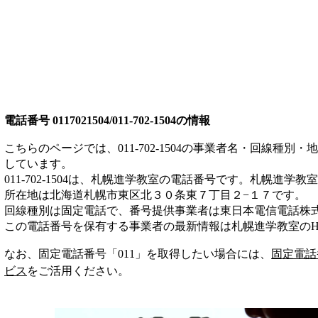
電話番号
0117021504/011-702-1504
の情報
こちらのページでは、
011-702-1504
の事業者名・回線種別・地
しています。
011-702-1504
は、
札幌進学教室
の電話番号です。
札幌進学教室
所在地は北海道札幌市東区北３０条東７丁目２−１７
です。
回線種別は
固定電話
で、番号提供事業者は
東日本電信電話株
この電話番号を保有する事業者の最新情報は
札幌進学教室
のH
なお、固定電話番号「
011
」を取得したい場合には、
固定電話
ビス
をご活用ください。