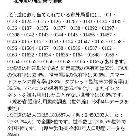
北海道の電話番号情報
北海道に割り当てられている市外局番には、011・
0123・0124・0125・0126・01267・0133・0134・0135・
0136・0137・01372・01377・0138・01392・01397・
01398・0142・0143・0144・0145・01456・01457・
0146・015・0152・0153・0154・01547・0155・01558・
0156・01564・0157・0158・01586・01587・0162・
0163・01632・01634・01635・0164・01648・0165・
01654・01655・01656・01658・0166・0167があります。
北海道の世帯単位でみた固定電話の保有率は55%、FAX
の保有率は32.4%、携帯電話の保有率は30.6%、スマー
トフォンの保有率は88%、タブレット型端末の保有率は
36.5%、パソコンの保有率は65.4%です。またインター
ネットを誰も利用したことがない世帯率は10.6%です。
（総務省 通信利用動向調査（世帯編） 令和4年データを
参照）
北海道の総人口は5,183,687人（男：2,450,393人、女：
2,733,294人）で全国8位です。世帯数は2,796,536世帯で
全国7位です。（厚生労働省 令和3年人口動態データを
参照）