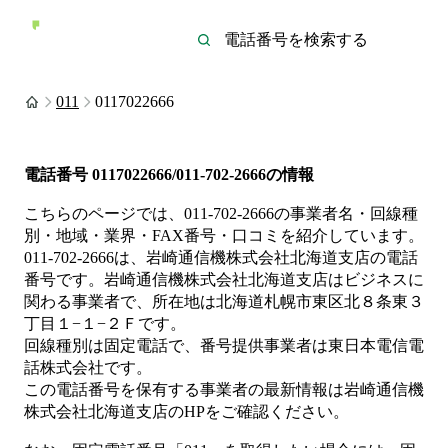
011
0117022666
電話番号
0117022666/011-702-2666
の情報
こちらのページでは、
011-702-2666
の事業者名・回線種
別・地域・業界・FAX番号・口コミを紹介しています。
011-702-2666
は、
岩崎通信機株式会社北海道支店
の電話
番号です。
岩崎通信機株式会社北海道支店は
ビジネス
に
関わる事業者
で、所在地は北海道札幌市東区北８条東３
丁目１−１−２Ｆ
です。
回線種別は
固定電話
で、番号提供事業者は
東日本電信電
話株式会社
です。
この電話番号を保有する事業者の最新情報は
岩崎通信機
株式会社北海道支店
のHP
をご確認ください。