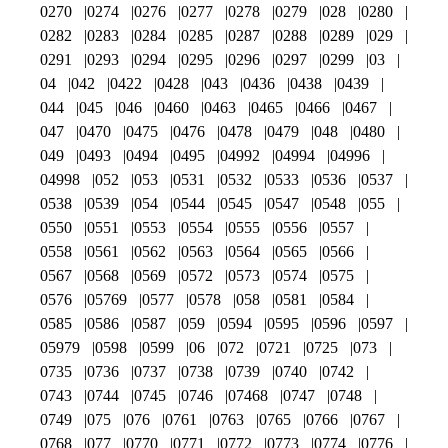
0270
0274
0276
0277
0278
0279
028
0280
0282
0283
0284
0285
0287
0288
0289
029
0291
0293
0294
0295
0296
0297
0299
03
04
042
0422
0428
043
0436
0438
0439
044
045
046
0460
0463
0465
0466
0467
047
0470
0475
0476
0478
0479
048
0480
049
0493
0494
0495
04992
04994
04996
04998
052
053
0531
0532
0533
0536
0537
0538
0539
054
0544
0545
0547
0548
055
0550
0551
0553
0554
0555
0556
0557
0558
0561
0562
0563
0564
0565
0566
0567
0568
0569
0572
0573
0574
0575
0576
05769
0577
0578
058
0581
0584
0585
0586
0587
059
0594
0595
0596
0597
05979
0598
0599
06
072
0721
0725
073
0735
0736
0737
0738
0739
0740
0742
0743
0744
0745
0746
07468
0747
0748
0749
075
076
0761
0763
0765
0766
0767
0768
077
0770
0771
0772
0773
0774
0776