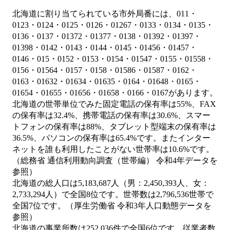
北海道に割り当てられている市外局番には、011・
0123・0124・0125・0126・01267・0133・0134・0135・
0136・0137・01372・01377・0138・01392・01397・
01398・0142・0143・0144・0145・01456・01457・
0146・015・0152・0153・0154・01547・0155・01558・
0156・01564・0157・0158・01586・01587・0162・
0163・01632・01634・01635・0164・01648・0165・
01654・01655・01656・01658・0166・0167があります。
北海道の世帯単位でみた固定電話の保有率は55%、FAX
の保有率は32.4%、携帯電話の保有率は30.6%、スマー
トフォンの保有率は88%、タブレット型端末の保有率は
36.5%、パソコンの保有率は65.4%です。またインター
ネットを誰も利用したことがない世帯率は10.6%です。
（総務省 通信利用動向調査（世帯編） 令和4年データを
参照）
北海道の総人口は5,183,687人（男：2,450,393人、女：
2,733,294人）で全国8位です。世帯数は2,796,536世帯で
全国7位です。（厚生労働省 令和3年人口動態データを
参照）
北海道の事業所数は252,036件で全国6位です。従業者数