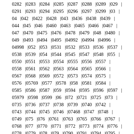
0282
0283
0284
0285
0287
0288
0289
029
0291
0293
0294
0295
0296
0297
0299
03
04
042
0422
0428
043
0436
0438
0439
044
045
046
0460
0463
0465
0466
0467
047
0470
0475
0476
0478
0479
048
0480
049
0493
0494
0495
04992
04994
04996
04998
052
053
0531
0532
0533
0536
0537
0538
0539
054
0544
0545
0547
0548
055
0550
0551
0553
0554
0555
0556
0557
0558
0561
0562
0563
0564
0565
0566
0567
0568
0569
0572
0573
0574
0575
0576
05769
0577
0578
058
0581
0584
0585
0586
0587
059
0594
0595
0596
0597
05979
0598
0599
06
072
0721
0725
073
0735
0736
0737
0738
0739
0740
0742
0743
0744
0745
0746
07468
0747
0748
0749
075
076
0761
0763
0765
0766
0767
0768
077
0770
0771
0772
0773
0774
0776
0778
0779
078
079
0790
0791
0794
0795