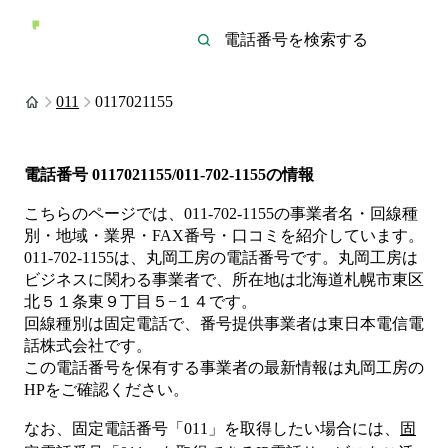
011
0117021155
電話番号
0117021155/011-702-1155
の情報
こちらのページでは、
011-702-1155
の事業者名・回線種
別・地域・業界・FAX番号・口コミを紹介しています。
011-702-1155
は、
丸岡工房
の電話番号です。
丸岡工房は
ビジネス
に関わる事業者
で、所在地は北海道札幌市東区
北５１条東９丁目５−１４
です。
回線種別は
固定電話
で、番号提供事業者は
東日本電信電
話株式会社
です。
この電話番号を保有する事業者の最新情報は
丸岡工房
の
HP
をご確認ください。
なお、固定電話番号「
011
」を取得したい場合には、
固