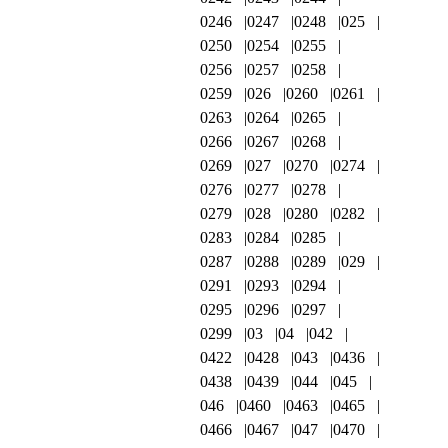
0246
0247
0248
025
0250
0254
0255
0256
0257
0258
0259
026
0260
0261
0263
0264
0265
0266
0267
0268
0269
027
0270
0274
0276
0277
0278
0279
028
0280
0282
0283
0284
0285
0287
0288
0289
029
0291
0293
0294
0295
0296
0297
0299
03
04
042
0422
0428
043
0436
0438
0439
044
045
046
0460
0463
0465
0466
0467
047
0470