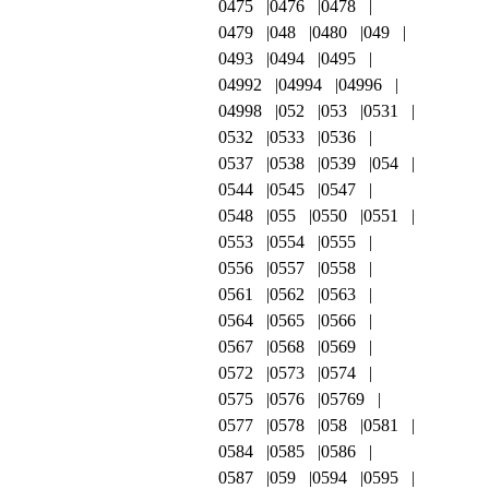
0475
0476
0478
0479
048
0480
049
0493
0494
0495
04992
04994
04996
04998
052
053
0531
0532
0533
0536
0537
0538
0539
054
0544
0545
0547
0548
055
0550
0551
0553
0554
0555
0556
0557
0558
0561
0562
0563
0564
0565
0566
0567
0568
0569
0572
0573
0574
0575
0576
05769
0577
0578
058
0581
0584
0585
0586
0587
059
0594
0595