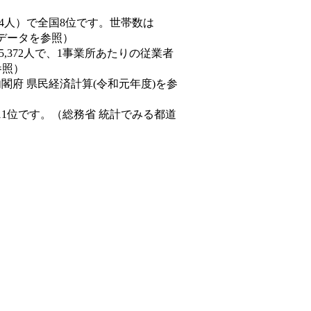
33,294人）で全国8位です。世帯数は
態データを参照）
45,372人で、1事業所あたりの従業者
参照）
内閣府 県民経済計算(令和元年度)を参
11位です。（総務省 統計でみる都道