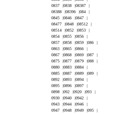
0837
0838
08387
08388
08396
084
0845
0846
0847
08477
0848
08512
08514
0852
0853
0854
0855
0856
0857
0858
0859
086
0863
0865
0866
0867
0868
0869
087
0875
0877
0879
088
0880
0883
0884
0885
0887
0889
089
0892
0893
0894
0895
0896
0897
0898
092
0920
093
0930
0940
0942
0943
0944
0946
0947
0948
0949
095