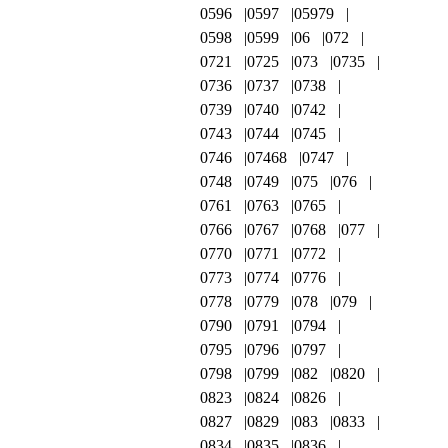
0596
0597
05979
0598
0599
06
072
0721
0725
073
0735
0736
0737
0738
0739
0740
0742
0743
0744
0745
0746
07468
0747
0748
0749
075
076
0761
0763
0765
0766
0767
0768
077
0770
0771
0772
0773
0774
0776
0778
0779
078
079
0790
0791
0794
0795
0796
0797
0798
0799
082
0820
0823
0824
0826
0827
0829
083
0833
0834
0835
0836