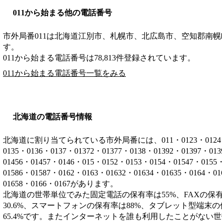
011から始まる他の電話番号
市外局番
011
は
北海道江別市、札幌市、北広島市、空知郡南幌
す。
011から始まる電話番号は78,813件登録されています。
011から始まる電話番号一覧をみる
北海道の電話番号情報
北海道に割り当てられている市外局番には、011・0123・0124・012
0135・0136・0137・01372・01377・0138・01392・01397・01
01456・01457・0146・015・0152・0153・0154・01547・0155
01586・01587・0162・0163・01632・01634・01635・0164・0
01658・0166・0167があります。
北海道の世帯単位でみた固定電話の保有率は55%、FAXの保有
30.6%、スマートフォンの保有率は88%、タブレット型端末の
65.4%です。またインターネットを誰も利用したことがない世帯