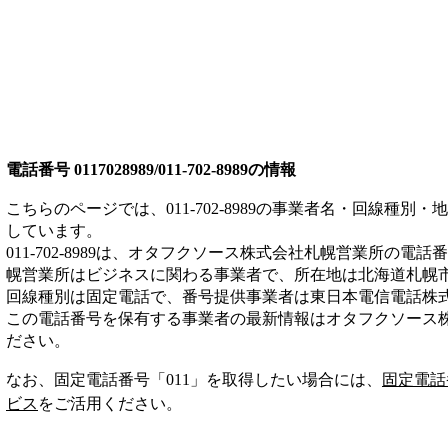
電話番号
0117028989/011-702-8989
の情報
こちらのページでは、
011-702-8989
の事業者名・回線種別・地
しています。
011-702-8989
は、
オタフクソース株式会社札幌営業所
の電話番
幌営業所は
ビジネス
に関わる事業者
で、所在地は北海道札幌
回線種別は
固定電話
で、番号提供事業者は
東日本電信電話株
この電話番号を保有する事業者の最新情報は
オタフクソース
ださい。
なお、固定電話番号「
011
」を取得したい場合には、
固定電話
ビス
をご活用ください。