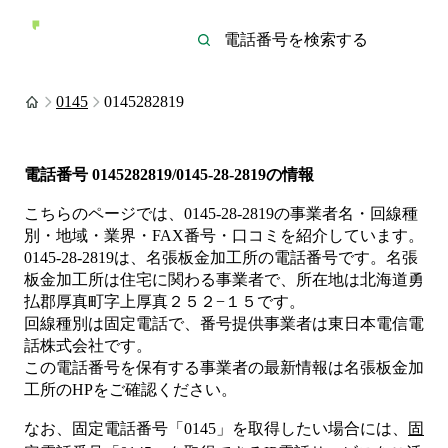
0145
0145282819
電話番号
0145282819/0145-28-2819
の情報
こちらのページでは、
0145-28-2819
の事業者名・回線種
別・地域・業界・FAX番号・口コミを紹介しています。
0145-28-2819
は、
名張板金加工所
の電話番号です。
名張
板金加工所は
住宅
に関わる事業者
で、所在地は北海道勇
払郡厚真町字上厚真２５２−１５
です。
回線種別は
固定電話
で、番号提供事業者は
東日本電信電
話株式会社
です。
この電話番号を保有する事業者の最新情報は
名張板金加
工所
のHP
をご確認ください。
なお、固定電話番号「
0145
」を取得したい場合には、
固