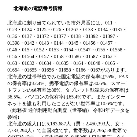
北海道の電話番号情報
北海道に割り当てられている市外局番には、011・
0123・0124・0125・0126・01267・0133・0134・0135・
0136・0137・01372・01377・0138・01392・01397・
01398・0142・0143・0144・0145・01456・01457・
0146・015・0152・0153・0154・01547・0155・01558・
0156・01564・0157・0158・01586・01587・0162・
0163・01632・01634・01635・0164・01648・0165・
01654・01655・01656・01658・0166・0167があります。
北海道の世帯単位でみた固定電話の保有率は55%、FAX
の保有率は32.4%、携帯電話の保有率は30.6%、スマー
トフォンの保有率は88%、タブレット型端末の保有率は
36.5%、パソコンの保有率は65.4%です。またインター
ネットを誰も利用したことがない世帯率は10.6%です。
（総務省 通信利用動向調査（世帯編） 令和4年データを
参照）
北海道の総人口は5,183,687人（男：2,450,393人、女：
2,733,294人）で全国8位です。世帯数は2,796,536世帯で