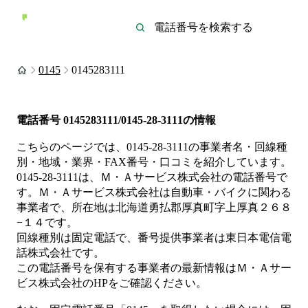
0145
0145283111
電話番号
0145283111/0145-28-3111
の情報
こちらのページでは、
0145-28-3111
の事業者名・回線種
別・地域・業界・FAX番号・口コミを紹介しています。
0145-28-3111
は、
Ｍ・Ａサービス株式会社
の電話番号で
す。
Ｍ・Ａサービス株式会社は
自動車・バイク
に関わる
事業者
で、所在地は北海道勇払郡厚真町字上厚真２６８
−１４
です。
回線種別は
固定電話
で、番号提供事業者は
東日本電信電
話株式会社
です。
この電話番号を保有する事業者の最新情報は
Ｍ・Ａサー
ビス株式会社
のHP
をご確認ください。