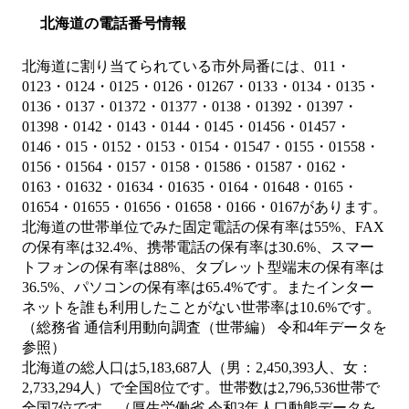
北海道の電話番号情報
北海道に割り当てられている市外局番には、011・
0123・0124・0125・0126・01267・0133・0134・0135・
0136・0137・01372・01377・0138・01392・01397・
01398・0142・0143・0144・0145・01456・01457・
0146・015・0152・0153・0154・01547・0155・01558・
0156・01564・0157・0158・01586・01587・0162・
0163・01632・01634・01635・0164・01648・0165・
01654・01655・01656・01658・0166・0167があります。
北海道の世帯単位でみた固定電話の保有率は55%、FAX
の保有率は32.4%、携帯電話の保有率は30.6%、スマー
トフォンの保有率は88%、タブレット型端末の保有率は
36.5%、パソコンの保有率は65.4%です。またインター
ネットを誰も利用したことがない世帯率は10.6%です。
（総務省 通信利用動向調査（世帯編） 令和4年データを
参照）
北海道の総人口は5,183,687人（男：2,450,393人、女：
2,733,294人）で全国8位です。世帯数は2,796,536世帯で
全国7位です。（厚生労働省 令和3年人口動態データを