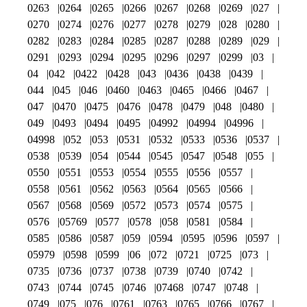
0263
0264
0265
0266
0267
0268
0269
027
0270
0274
0276
0277
0278
0279
028
0280
0282
0283
0284
0285
0287
0288
0289
029
0291
0293
0294
0295
0296
0297
0299
03
04
042
0422
0428
043
0436
0438
0439
044
045
046
0460
0463
0465
0466
0467
047
0470
0475
0476
0478
0479
048
0480
049
0493
0494
0495
04992
04994
04996
04998
052
053
0531
0532
0533
0536
0537
0538
0539
054
0544
0545
0547
0548
055
0550
0551
0553
0554
0555
0556
0557
0558
0561
0562
0563
0564
0565
0566
0567
0568
0569
0572
0573
0574
0575
0576
05769
0577
0578
058
0581
0584
0585
0586
0587
059
0594
0595
0596
0597
05979
0598
0599
06
072
0721
0725
073
0735
0736
0737
0738
0739
0740
0742
0743
0744
0745
0746
07468
0747
0748
0749
075
076
0761
0763
0765
0766
0767