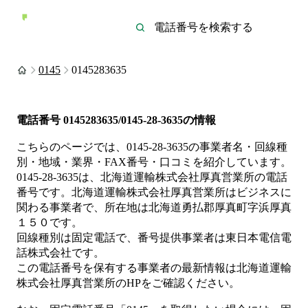
0145
0145283635
電話番号
0145283635/0145-28-3635
の情報
こちらのページでは、
0145-28-3635
の事業者名・回線種
別・地域・業界・FAX番号・口コミを紹介しています。
0145-28-3635
は、
北海道運輸株式会社厚真営業所
の電話
番号です。
北海道運輸株式会社厚真営業所は
ビジネス
に
関わる事業者
で、所在地は北海道勇払郡厚真町字浜厚真
１５０
です。
回線種別は
固定電話
で、番号提供事業者は
東日本電信電
話株式会社
です。
この電話番号を保有する事業者の最新情報は
北海道運輸
株式会社厚真営業所
のHP
をご確認ください。