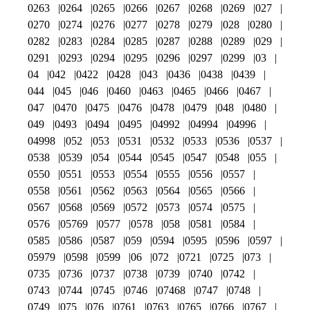
0263
0264
0265
0266
0267
0268
0269
027
0270
0274
0276
0277
0278
0279
028
0280
0282
0283
0284
0285
0287
0288
0289
029
0291
0293
0294
0295
0296
0297
0299
03
04
042
0422
0428
043
0436
0438
0439
044
045
046
0460
0463
0465
0466
0467
047
0470
0475
0476
0478
0479
048
0480
049
0493
0494
0495
04992
04994
04996
04998
052
053
0531
0532
0533
0536
0537
0538
0539
054
0544
0545
0547
0548
055
0550
0551
0553
0554
0555
0556
0557
0558
0561
0562
0563
0564
0565
0566
0567
0568
0569
0572
0573
0574
0575
0576
05769
0577
0578
058
0581
0584
0585
0586
0587
059
0594
0595
0596
0597
05979
0598
0599
06
072
0721
0725
073
0735
0736
0737
0738
0739
0740
0742
0743
0744
0745
0746
07468
0747
0748
0749
075
076
0761
0763
0765
0766
0767