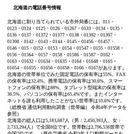
北海道の電話番号情報
北海道に割り当てられている市外局番には、011・
0123・0124・0125・0126・01267・0133・0134・0135・
0136・0137・01372・01377・0138・01392・01397・
01398・0142・0143・0144・0145・01456・01457・
0146・015・0152・0153・0154・01547・0155・01558・
0156・01564・0157・0158・01586・01587・0162・
0163・01632・01634・01635・0164・01648・0165・
01654・01655・01656・01658・0166・0167があります。
北海道の世帯単位でみた固定電話の保有率は55%、FAX
の保有率は32.4%、携帯電話の保有率は30.6%、スマー
トフォンの保有率は88%、タブレット型端末の保有率は
36.5%、パソコンの保有率は65.4%です。またインター
ネットを誰も利用したことがない世帯率は10.6%です。
（総務省 通信利用動向調査（世帯編） 令和4年データを
参照）
北海道の総人口は5,183,687人（男：2,450,393人、女：
2,733,294人）で全国8位です。世帯数は2,796,536世帯で
全国7位です。（厚生労働省 令和3年人口動態データを