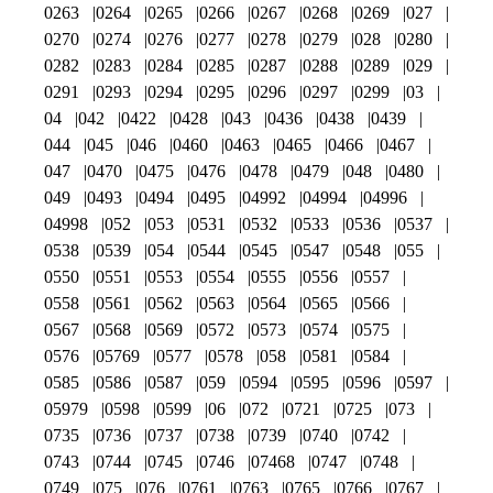
0263
0264
0265
0266
0267
0268
0269
027
0270
0274
0276
0277
0278
0279
028
0280
0282
0283
0284
0285
0287
0288
0289
029
0291
0293
0294
0295
0296
0297
0299
03
04
042
0422
0428
043
0436
0438
0439
044
045
046
0460
0463
0465
0466
0467
047
0470
0475
0476
0478
0479
048
0480
049
0493
0494
0495
04992
04994
04996
04998
052
053
0531
0532
0533
0536
0537
0538
0539
054
0544
0545
0547
0548
055
0550
0551
0553
0554
0555
0556
0557
0558
0561
0562
0563
0564
0565
0566
0567
0568
0569
0572
0573
0574
0575
0576
05769
0577
0578
058
0581
0584
0585
0586
0587
059
0594
0595
0596
0597
05979
0598
0599
06
072
0721
0725
073
0735
0736
0737
0738
0739
0740
0742
0743
0744
0745
0746
07468
0747
0748
0749
075
076
0761
0763
0765
0766
0767