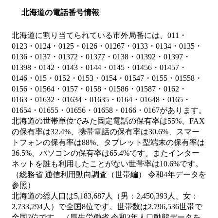
北海道の電話番号情報
北海道に割り当てられている市外局番には、011・
0123・0124・0125・0126・01267・0133・0134・0135・
0136・0137・01372・01377・0138・01392・01397・
01398・0142・0143・0144・0145・01456・01457・
0146・015・0152・0153・0154・01547・0155・01558・
0156・01564・0157・0158・01586・01587・0162・
0163・01632・01634・01635・0164・01648・0165・
01654・01655・01656・01658・0166・0167があります。
北海道の世帯単位でみた固定電話の保有率は55%、FAX
の保有率は32.4%、携帯電話の保有率は30.6%、スマー
トフォンの保有率は88%、タブレット型端末の保有率は
36.5%、パソコンの保有率は65.4%です。またインター
ネットを誰も利用したことがない世帯率は10.6%です。
（総務省 通信利用動向調査（世帯編） 令和4年データを
参照）
北海道の総人口は5,183,687人（男：2,450,393人、女：
2,733,294人）で全国8位です。世帯数は2,796,536世帯で
全国7位です。（厚生労働省 令和3年人口動態データを