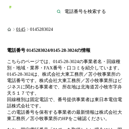
0145
0145283024
電話番号
0145283024/0145-28-3024
の情報
こちらのページでは、
0145-28-3024
の事業者名・回線種
別・地域・業界・FAX番号・口コミを紹介しています。
0145-28-3024
は、
株式会社大東工務所／苫小牧事業所
の
電話番号です。
株式会社大東工務所／苫小牧事業所は
ビ
ジネス
に関わる事業者
で、所在地は北海道苫小牧市字弁
天５１７
です。
回線種別は
固定電話
で、番号提供事業者は
東日本電信電
話株式会社
です。
この電話番号を保有する事業者の最新情報は
株式会社大
東工務所／苫小牧事業所
のHP
をご確認ください。