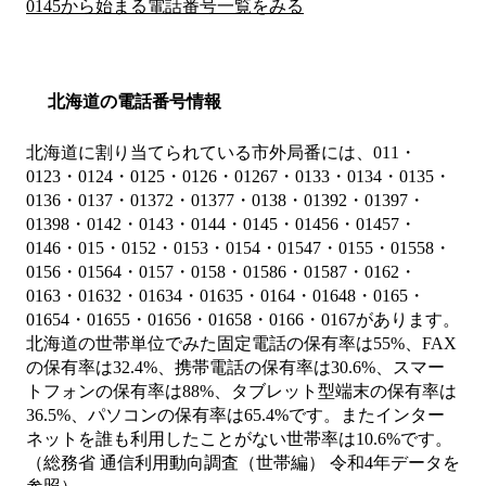
0145から始まる電話番号一覧をみる
北海道の電話番号情報
北海道に割り当てられている市外局番には、011・
0123・0124・0125・0126・01267・0133・0134・0135・
0136・0137・01372・01377・0138・01392・01397・
01398・0142・0143・0144・0145・01456・01457・
0146・015・0152・0153・0154・01547・0155・01558・
0156・01564・0157・0158・01586・01587・0162・
0163・01632・01634・01635・0164・01648・0165・
01654・01655・01656・01658・0166・0167があります。
北海道の世帯単位でみた固定電話の保有率は55%、FAX
の保有率は32.4%、携帯電話の保有率は30.6%、スマー
トフォンの保有率は88%、タブレット型端末の保有率は
36.5%、パソコンの保有率は65.4%です。またインター
ネットを誰も利用したことがない世帯率は10.6%です。
（総務省 通信利用動向調査（世帯編） 令和4年データを