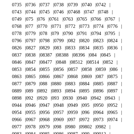
0735
0736
0737
0738
0739
0740
0742
0743
0744
0745
0746
07468
0747
0748
0749
075
076
0761
0763
0765
0766
0767
0768
077
0770
0771
0772
0773
0774
0776
0778
0779
078
079
0790
0791
0794
0795
0796
0797
0798
0799
082
0820
0823
0824
0826
0827
0829
083
0833
0834
0835
0836
0837
0838
08387
08388
08396
084
0845
0846
0847
08477
0848
08512
08514
0852
0853
0854
0855
0856
0857
0858
0859
086
0863
0865
0866
0867
0868
0869
087
0875
0877
0879
088
0880
0883
0884
0885
0887
0889
089
0892
0893
0894
0895
0896
0897
0898
092
0920
093
0930
0940
0942
0943
0944
0946
0947
0948
0949
095
0950
0952
0954
0955
0956
0957
0959
096
0964
0965
0966
0967
0968
0969
097
0972
0973
0974
0977
0978
0979
098
0980
09802
0982
0983
0984
0985
0986
0987
099
09912