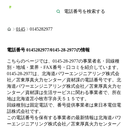
0145
0145282977
電話番号
0145282977/0145-28-2977
の情報
こちらのページでは、
0145-28-2977
の事業者名・回線種
別・地域・業界・FAX番号・口コミを紹介しています。
0145-28-2977
は、
北海道パワーエンジニアリング株式会
社／苫東厚真火力センター／資材課
の電話番号です。
北
海道パワーエンジニアリング株式会社／苫東厚真火力セ
ンター／資材課は
生活サービス
に関わる事業者
で、所在
地は北海道苫小牧市字弁天５１５
です。
回線種別は
固定電話
で、番号提供事業者は
東日本電信電
話株式会社
です。
この電話番号を保有する事業者の最新情報は
北海道パワ
ーエンジニアリング株式会社／苫東厚真火力センター／