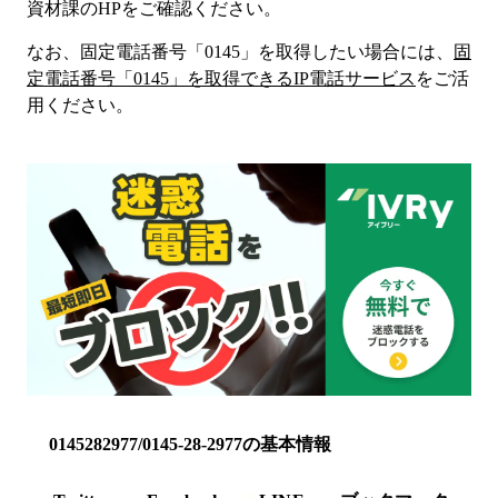
資材課
のHP
をご確認ください。
なお、固定電話番号「
0145
」を取得したい場合には、
固
定電話番号「
0145
」を取得できるIP電話サービス
をご活
用ください。
0145282977/0145-28-2977の基本情報