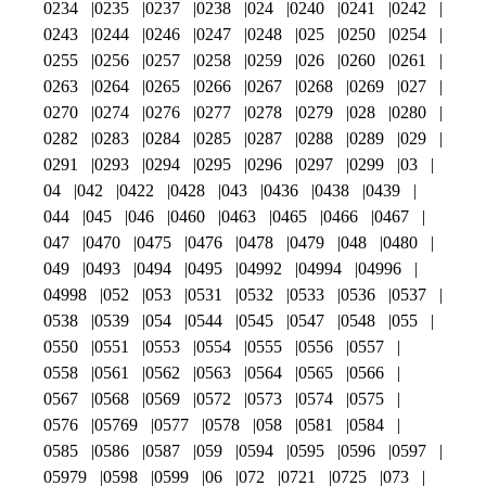
0234
0235
0237
0238
024
0240
0241
0242
0243
0244
0246
0247
0248
025
0250
0254
0255
0256
0257
0258
0259
026
0260
0261
0263
0264
0265
0266
0267
0268
0269
027
0270
0274
0276
0277
0278
0279
028
0280
0282
0283
0284
0285
0287
0288
0289
029
0291
0293
0294
0295
0296
0297
0299
03
04
042
0422
0428
043
0436
0438
0439
044
045
046
0460
0463
0465
0466
0467
047
0470
0475
0476
0478
0479
048
0480
049
0493
0494
0495
04992
04994
04996
04998
052
053
0531
0532
0533
0536
0537
0538
0539
054
0544
0545
0547
0548
055
0550
0551
0553
0554
0555
0556
0557
0558
0561
0562
0563
0564
0565
0566
0567
0568
0569
0572
0573
0574
0575
0576
05769
0577
0578
058
0581
0584
0585
0586
0587
059
0594
0595
0596
0597
05979
0598
0599
06
072
0721
0725
073