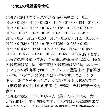
北海道の電話番号情報
北海道に割り当てられている市外局番には、011・
0123・0124・0125・0126・01267・0133・0134・0135・
0136・0137・01372・01377・0138・01392・01397・
01398・0142・0143・0144・0145・01456・01457・
0146・015・0152・0153・0154・01547・0155・01558・
0156・01564・0157・0158・01586・01587・0162・
0163・01632・01634・01635・0164・01648・0165・
01654・01655・01656・01658・0166・0167があります。
北海道の世帯単位でみた固定電話の保有率は55%、FAX
の保有率は32.4%、携帯電話の保有率は30.6%、スマー
トフォンの保有率は88%、タブレット型端末の保有率は
36.5%、パソコンの保有率は65.4%です。またインター
ネットを誰も利用したことがない世帯率は10.6%です。
（総務省 通信利用動向調査（世帯編） 令和4年データを
参照）
北海道の総人口は5,183,687人（男：2,450,393人、女：
2,733,294人）で全国8位です。世帯数は2,796,536世帯で
全国7位です。（厚生労働省 令和3年人口動態データを