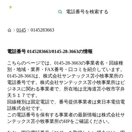
0145
0145283663
電話番号
0145283663/0145-28-3663
の情報
こちらのページでは、
0145-28-3663
の事業者名・回線種
別・地域・業界・FAX番号・口コミを紹介しています。
0145-28-3663
は、
株式会社サンテックス苫小牧事業所
の
電話番号です。
株式会社サンテックス苫小牧事業所は
ビ
ジネス
に関わる事業者
で、所在地は北海道苫小牧市字弁
天５１７
です。
回線種別は
固定電話
で、番号提供事業者は
東日本電信電
話株式会社
です。
この電話番号を保有する事業者の最新情報は
株式会社サ
ンテックス苫小牧事業所
のHP
をご確認ください。