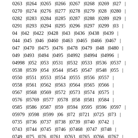
0263
0264
0265
0266
0267
0268
0269
027
0270
0274
0276
0277
0278
0279
028
0280
0282
0283
0284
0285
0287
0288
0289
029
0291
0293
0294
0295
0296
0297
0299
03
04
042
0422
0428
043
0436
0438
0439
044
045
046
0460
0463
0465
0466
0467
047
0470
0475
0476
0478
0479
048
0480
049
0493
0494
0495
04992
04994
04996
04998
052
053
0531
0532
0533
0536
0537
0538
0539
054
0544
0545
0547
0548
055
0550
0551
0553
0554
0555
0556
0557
0558
0561
0562
0563
0564
0565
0566
0567
0568
0569
0572
0573
0574
0575
0576
05769
0577
0578
058
0581
0584
0585
0586
0587
059
0594
0595
0596
0597
05979
0598
0599
06
072
0721
0725
073
0735
0736
0737
0738
0739
0740
0742
0743
0744
0745
0746
07468
0747
0748
0749
075
076
0761
0763
0765
0766
0767