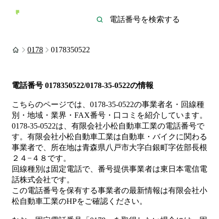
0178
0178350522
電話番号
0178350522/0178-35-0522
の情報
こちらのページでは、
0178-35-0522
の事業者名・回線種
別・地域・業界・FAX番号・口コミを紹介しています。
0178-35-0522
は、
有限会社小松自動車工業
の電話番号で
す。
有限会社小松自動車工業は
自動車・バイク
に関わる
事業者
で、所在地は青森県八戸市大字白銀町字佐部長根
２４−４８
です。
回線種別は
固定電話
で、番号提供事業者は
東日本電信電
話株式会社
です。
この電話番号を保有する事業者の最新情報は
有限会社小
松自動車工業
のHP
をご確認ください。