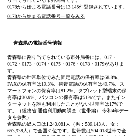
り当てられている市外局番です。
0178から始まる電話番号は13,145件登録されています。
0178から始まる電話番号一覧をみる
青森県の電話番号情報
青森県に割り当てられている市外局番には、017・
0172・0173・0174・0175・0176・0178・0179がありま
す。
青森県の世帯単位でみた固定電話の保有率は68.8%、
FAXの保有率は19.3%、携帯電話の保有率は40.7%、ス
マートフォンの保有率は81.2%、タブレット型端末の保
有率は30.9%、パソコンの保有率は51%です。またイン
ターネットを誰も利用したことがない世帯率は17%で
す。（総務省 通信利用動向調査（世帯編） 令和4年デー
タを参照）
青森県の総人口は1,243,081人（男：589,143人、女：
653,938人）で全国31位です。世帯数は594,018世帯で全