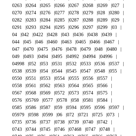
0263
0264
0265
0266
0267
0268
0269
027
0270
0274
0276
0277
0278
0279
028
0280
0282
0283
0284
0285
0287
0288
0289
029
0291
0293
0294
0295
0296
0297
0299
03
04
042
0422
0428
043
0436
0438
0439
044
045
046
0460
0463
0465
0466
0467
047
0470
0475
0476
0478
0479
048
0480
049
0493
0494
0495
04992
04994
04996
04998
052
053
0531
0532
0533
0536
0537
0538
0539
054
0544
0545
0547
0548
055
0550
0551
0553
0554
0555
0556
0557
0558
0561
0562
0563
0564
0565
0566
0567
0568
0569
0572
0573
0574
0575
0576
05769
0577
0578
058
0581
0584
0585
0586
0587
059
0594
0595
0596
0597
05979
0598
0599
06
072
0721
0725
073
0735
0736
0737
0738
0739
0740
0742
0743
0744
0745
0746
07468
0747
0748